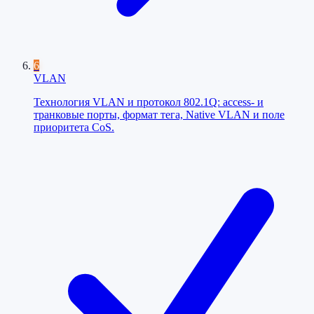
6
VLAN
Технология VLAN и протокол 802.1Q: access- и
транковые порты, формат тега, Native VLAN и поле
приоритета CoS.