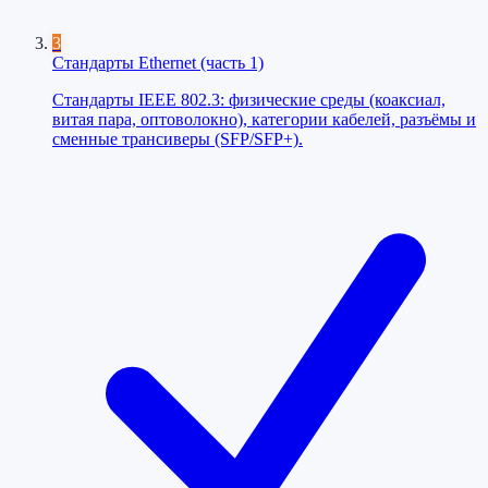
3
Стандарты Ethernet (часть 1)
Стандарты IEEE 802.3: физические среды (коаксиал,
витая пара, оптоволокно), категории кабелей, разъёмы и
сменные трансиверы (SFP/SFP+).