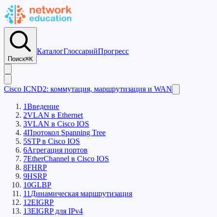
Каталог
Глоссарий
Прогресс
Поиск
⌘K
Cisco ICND2: коммутация, маршрутизация и WAN
1
Введение
2
VLAN в Ethernet
3
VLAN в Cisco IOS
4
Протокол Spanning Tree
5
STP в Cisco IOS
6
Агрегация портов
7
EtherСhannel в Cisco IOS
8
FHRP
9
HSRP
10
GLBP
11
Динамическая маршрутизация
12
EIGRP
13
EIGRP для IPv4