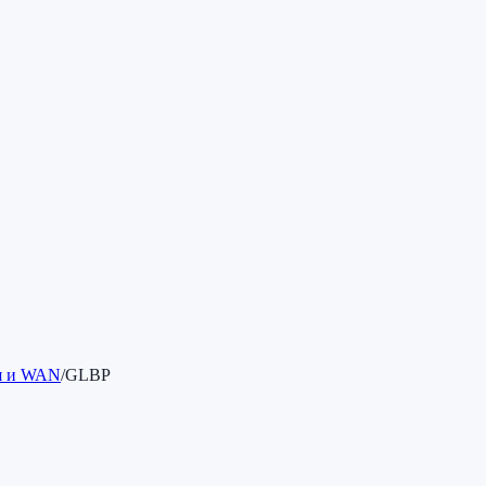
ия и WAN
/
GLBP