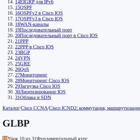
14
EIGRP для IPv6
15
OSPF
16
OSPFv2 в Cisco IOS
17
OSPFv3 в Cisco IOS
18
WAN-каналы
19
Последовательный порт
20
Последовательный порт в Cisco IOS
21
PPP
22
PPP в Cisco IOS
23
BGP
24
VPN
25
GRE
26
QoS
27
Мониторинг
28
Мониторинг Cisco IOS
29
Загрузка Cisco IOS
30
Лицензирование IOS
31
Облака и SDN
Каталог
/
Cisco CCNA
/
Cisco ICND2: коммутация, маршрутизац
GLBP
10
Урок
10
из
31
Фундаментальный курс