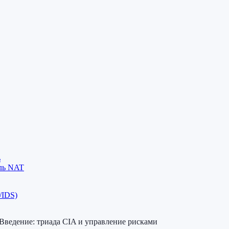
ь
ель NAT
/IDS)
Введение: триада CIA и управление рисками