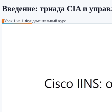
Введение: триада CIA и упра
1
Урок
1
из
11
Фундаментальный курс