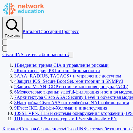
Каталог
Глоссарий
Прогресс
Поиск
⌘K
Cisco IINS: сетевая безопасность
1
Введение: триада CIA и управление рисками
2
Криптография, PKI и зоны безопасности
3
AAA, RADIUS, TACACS+ и управление доступом
4
Защита IOS: Secure Boot Set, мониторинг и SNMPv3
5
Защита VLAN, CDP и списки контроля доступа (ACL)
6
Межсетевые экраны: stateful-фильтрация и зонная модел
7
Архитектура Cisco ASA: Security Level и объектная мод
8
Настройка Cisco ASA: интерфейсы, NAT и фильтрация
9
IPsec: IKE, Диффи-Хеллман и инкапсуляция
10
SSL VPN, TLS и системы обнаружения вторжений (IPS
11
Практика: IPS-сигнатуры и IPsec site-to-site VPN
Каталог
/
Сетевая безопасность
/
Cisco IINS: сетевая безопасность
/