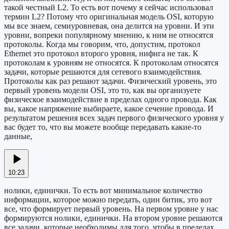
такой честный L2. То есть вот почему я сейчас использовал
термин L2? Потому что оригинальная модель OSI, которую
мы все знаем, семиуровневая, она делится на уровни. И эти
уровни, вопреки популярному мнению, к ним не относятся
протоколы. Когда мы говорим, что, допустим, протокол
Ethernet это протокол второго уровня, нифига не так. К
протоколам к уровням не относятся. К протоколам относятся
задачи, которые решаются для сетевого взаимодействия.
Протоколы как раз решают задачи. Физический уровень, это
первый уровень модели OSI, это то, как вы организуете
физическое взаимодействие в пределах одного провода. Как
вы, какое напряжение выбираете, какое сечение провода. И
результатом решения всех задач первого физического уровня у
вас будет то, что вы можете вообще передавать какие-то
данные,
10:23
нолики, единички. То есть вот минимальное количество
информации, которое можно передать, один битик, это вот
все, что формирует первый уровень. На первом уровне у нас
формируются нолики, единички. На втором уровне решаются
все задачи, которые необходимы для того, чтобы в пределах