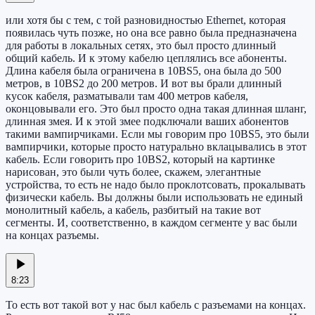
или хотя бы с тем, с той разновидностью Ethernet, которая
появилась чуть позже, но она все равно была предназначена
для работы в локальных сетях, это был просто длинный
общий кабель. И к этому кабелю цеплялись все абоненты.
Длина кабеля была ограничена в 10BS5, она была до 500
метров, в 10BS2 до 200 метров. И вот вы брали длинный
кусок кабеля, разматывали там 400 метров кабеля,
оконцовывали его. Это был просто одна такая длинная шланг,
длинная змея. И к этой змее подключали ваших абонентов
такими вампирчиками. Если мы говорим про 10BS5, это были
вампирчики, которые просто натурально вклацывались в этот
кабель. Если говорить про 10BS2, который на картинке
нарисован, это были чуть более, скажем, элегантные
устройства, то есть не надо было проклотсовать, прокалывать
физически кабель. Вы должны были использовать не единый
монолитный кабель, а кабель, разбитый на такие вот
сегменты. И, соответственно, в каждом сегменте у вас были
на концах разъемы.
8:23
То есть вот такой вот у нас был кабель с разъемами на концах.