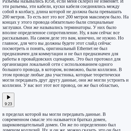
Разъемы назывались RJ58, если меня склероз не изменяет. И
эти разъемы, эти кабели, куски кабеля соединялись между
собой в колбасу, длина которой не должна была превышать
200 метров. То есть вот это вот 200 метров максимум было. На
концах у этого провода обязательно были специальные
заглушки. Они же назывались терминаторы. У них было
вполне определенное сопротивление. Ну, я вам сейчас все
рассказываю. На самом деле это вам, конечно, не нужно. Но
главное, для чего вы должны будете этот слайд сейчас
посмотреть и понять, оригинальный Ethernet не был
предназначен для коммутации и не был предназначен для
работы в провайдовских сценариях. Это был протокол для
организации локальной сети с использованием одного
большого провода, в котором, возможно, были коллизии. В
этом проводе любые два участника, которые теоретически
могли передавать друг другу данные, они же могли устроить и
коллизии. У вас вот этот вот провод, он же был областью,
9:23
в пределах которой вы могли передавать данные. В
современном смысле это называется братказ домен,
шариковещательный домен. Он же по определению был
доменом коллизий. Ну, и он же, можно сказать, что он был