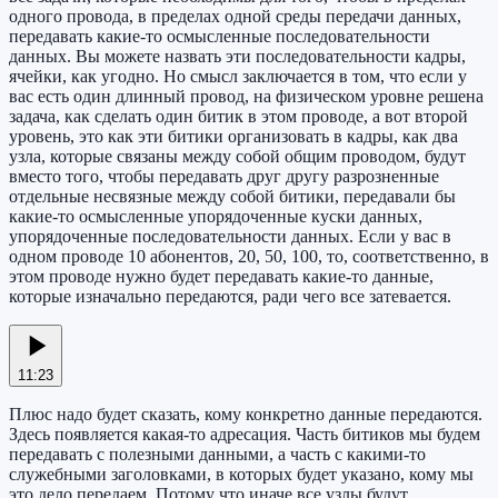
одного провода, в пределах одной среды передачи данных,
передавать какие-то осмысленные последовательности
данных. Вы можете назвать эти последовательности кадры,
ячейки, как угодно. Но смысл заключается в том, что если у
вас есть один длинный провод, на физическом уровне решена
задача, как сделать один битик в этом проводе, а вот второй
уровень, это как эти битики организовать в кадры, как два
узла, которые связаны между собой общим проводом, будут
вместо того, чтобы передавать друг другу разрозненные
отдельные несвязные между собой битики, передавали бы
какие-то осмысленные упорядоченные куски данных,
упорядоченные последовательности данных. Если у вас в
одном проводе 10 абонентов, 20, 50, 100, то, соответственно, в
этом проводе нужно будет передавать какие-то данные,
которые изначально передаются, ради чего все затевается.
11:23
Плюс надо будет сказать, кому конкретно данные передаются.
Здесь появляется какая-то адресация. Часть битиков мы будем
передавать с полезными данными, а часть с какими-то
служебными заголовками, в которых будет указано, кому мы
это дело передаем. Потому что иначе все узлы будут