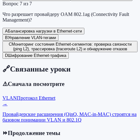
Вопрос
7
из
7
Что разрешает провайдеру OAM 802.1ag (Connectivity Fault
Management)?
A
Балансировка нагрузки в Ethernet-сети
B
Управление VLAN-тегами
C
Мониторинг состояния Ethernet-сегментов: проверка связности
(ping L2), трассировка (traceroute L2) и обнаружение отказов
D
Шифрование Ethernet-трафика
🔗
Связанные уроки
⚠️
Сначала посмотрите
VLAN
Протокол Ethernet
→
Провайдерские расширения (QinQ, MAC-in-MAC) строятся на
базовом понимании VLAN и 802.1Q
⏩
Продолжение темы