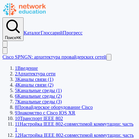
Каталог
Глоссарий
Прогресс
Поиск
⌘K
Cisco SPNGN: архитектура провайдерских сетей
1
Введение
2
Архитектура сети
3
Каналы связи (1)
4
Каналы связи (2)
5
Канальные среды (1)
6
Канальные среды (2)
7
Канальные среды (3)
8
Провайдерское оборудование Cisco
9
Знакомство с Cisco IOS XR
10
Транспорт IEEE 802
11
Настройка IEEE 802-совместимой коммутации: часть
1
12
Настройка IEEE 802-совместимой коммутации: часть