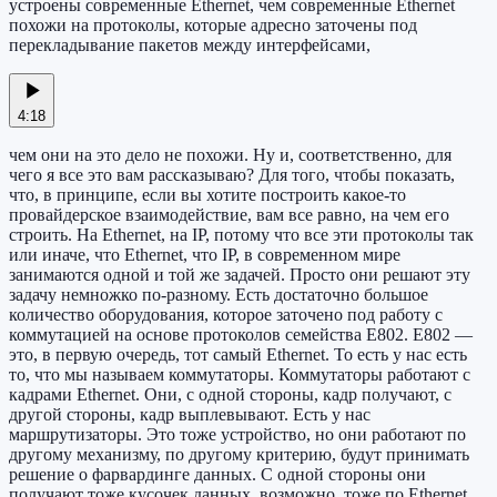
устроены современные Ethernet, чем современные Ethernet
похожи на протоколы, которые адресно заточены под
перекладывание пакетов между интерфейсами,
4:18
чем они на это дело не похожи. Ну и, соответственно, для
чего я все это вам рассказываю? Для того, чтобы показать,
что, в принципе, если вы хотите построить какое-то
провайдерское взаимодействие, вам все равно, на чем его
строить. На Ethernet, на IP, потому что все эти протоколы так
или иначе, что Ethernet, что IP, в современном мире
занимаются одной и той же задачей. Просто они решают эту
задачу немножко по-разному. Есть достаточно большое
количество оборудования, которое заточено под работу с
коммутацией на основе протоколов семейства Е802. Е802 —
это, в первую очередь, тот самый Ethernet. То есть у нас есть
то, что мы называем коммутаторы. Коммутаторы работают с
кадрами Ethernet. Они, с одной стороны, кадр получают, с
другой стороны, кадр выплевывают. Есть у нас
маршрутизаторы. Это тоже устройство, но они работают по
другому механизму, по другому критерию, будут принимать
решение о фарвардинге данных. С одной стороны они
получают тоже кусочек данных, возможно, тоже по Ethernet.