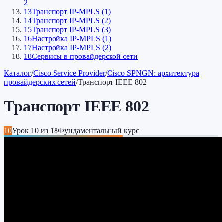
2
13
Транспорт IP-MPLS (1)
14
Транспорт IP-MPLS (2)
15
Транспорт IP-MPLS (3)
16
Настройка IP-MPLS (1)
17
Настройка IP-MPLS (2)
18
Сервисы в провайдерской сети
Каталог
/
Cisco Service Provider
/
Cisco SPNGN: архитектура
провайдерских сетей
/
Транспорт IEEE 802
Транспорт IEEE 802
10
Урок
10
из
18
Фундаментальный курс