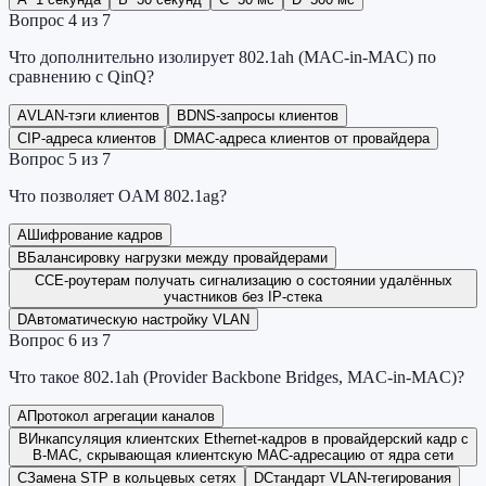
Вопрос
4
из
7
Что дополнительно изолирует 802.1ah (MAC-in-MAC) по
сравнению с QinQ?
A
VLAN-тэги клиентов
B
DNS-запросы клиентов
C
IP-адреса клиентов
D
MAC-адреса клиентов от провайдера
Вопрос
5
из
7
Что позволяет OAM 802.1ag?
A
Шифрование кадров
B
Балансировку нагрузки между провайдерами
C
CE-роутерам получать сигнализацию о состоянии удалённых
участников без IP-стека
D
Автоматическую настройку VLAN
Вопрос
6
из
7
Что такое 802.1ah (Provider Backbone Bridges, MAC-in-MAC)?
A
Протокол агрегации каналов
B
Инкапсуляция клиентских Ethernet-кадров в провайдерский кадр с
B-MAC, скрывающая клиентскую MAC-адресацию от ядра сети
C
Замена STP в кольцевых сетях
D
Стандарт VLAN-тегирования