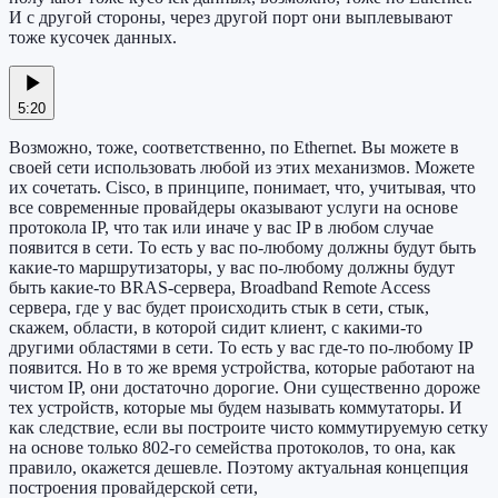
И с другой стороны, через другой порт они выплевывают
тоже кусочек данных.
5:20
Возможно, тоже, соответственно, по Ethernet. Вы можете в
своей сети использовать любой из этих механизмов. Можете
их сочетать. Cisco, в принципе, понимает, что, учитывая, что
все современные провайдеры оказывают услуги на основе
протокола IP, что так или иначе у вас IP в любом случае
появится в сети. То есть у вас по-любому должны будут быть
какие-то маршрутизаторы, у вас по-любому должны будут
быть какие-то BRAS-сервера, Broadband Remote Access
сервера, где у вас будет происходить стык в сети, стык,
скажем, области, в которой сидит клиент, с какими-то
другими областями в сети. То есть у вас где-то по-любому IP
появится. Но в то же время устройства, которые работают на
чистом IP, они достаточно дорогие. Они существенно дороже
тех устройств, которые мы будем называть коммутаторы. И
как следствие, если вы построите чисто коммутируемую сетку
на основе только 802-го семейства протоколов, то она, как
правило, окажется дешевле. Поэтому актуальная концепция
построения провайдерской сети,