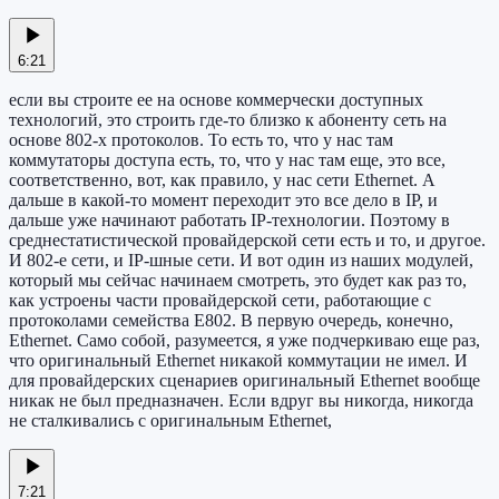
6:21
если вы строите ее на основе коммерчески доступных
технологий, это строить где-то близко к абоненту сеть на
основе 802-х протоколов. То есть то, что у нас там
коммутаторы доступа есть, то, что у нас там еще, это все,
соответственно, вот, как правило, у нас сети Ethernet. А
дальше в какой-то момент переходит это все дело в IP, и
дальше уже начинают работать IP-технологии. Поэтому в
среднестатистической провайдерской сети есть и то, и другое.
И 802-е сети, и IP-шные сети. И вот один из наших модулей,
который мы сейчас начинаем смотреть, это будет как раз то,
как устроены части провайдерской сети, работающие с
протоколами семейства E802. В первую очередь, конечно,
Ethernet. Само собой, разумеется, я уже подчеркиваю еще раз,
что оригинальный Ethernet никакой коммутации не имел. И
для провайдерских сценариев оригинальный Ethernet вообще
никак не был предназначен. Если вдруг вы никогда, никогда
не сталкивались с оригинальным Ethernet,
7:21