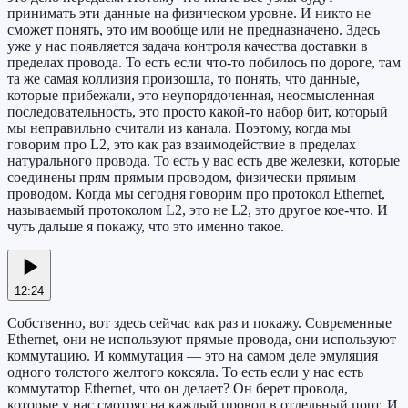
принимать эти данные на физическом уровне. И никто не
сможет понять, это им вообще или не предназначено. Здесь
уже у нас появляется задача контроля качества доставки в
пределах провода. То есть если что-то побилось по дороге, там
та же самая коллизия произошла, то понять, что данные,
которые прибежали, это неупорядоченная, неосмысленная
последовательность, это просто какой-то набор бит, который
мы неправильно считали из канала. Поэтому, когда мы
говорим про L2, это как раз взаимодействие в пределах
натурального провода. То есть у вас есть две железки, которые
соединены прям прямым проводом, физически прямым
проводом. Когда мы сегодня говорим про протокол Ethernet,
называемый протоколом L2, это не L2, это другое кое-что. И
чуть дальше я покажу, что это именно такое.
12:24
Собственно, вот здесь сейчас как раз и покажу. Современные
Ethernet, они не используют прямые провода, они используют
коммутацию. И коммутация — это на самом деле эмуляция
одного толстого желтого коксяла. То есть если у нас есть
коммутатор Ethernet, что он делает? Он берет провода,
которые у нас смотрят на каждый провод в отдельный порт. И