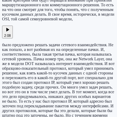
какие критерии они будут обращать внимание при принятии
маршрутизационного или коммутационного решения. То есть
на что они смотрят для того, чтобы понять, что с полученным
кусочком данных делать. В свое время, исторически, в модели
OSI, той самой семиуровневой модели,
2:08
было предложено решать задачи сетевого взаимодействия. Не
как попало, а вот разбивая их на определенные пачки. И,
соответственно, была такая третья пачка, которая называлась
сетевой уровень. Пачка номер три, она же Network Layer, она
же в модели DOT называлась интернет взаимодействия. И вот
образцово-показательный протокол, который умел принимать
решение, как взять какой-то кусочек данных с одной стороны
и переложить его в какой-то другой порт, вот специально для
этого был создан протокол IP, который умел хорошо решать
подобную задачу, среди прочих. Он много умел задач решать,
но вот это он в том числе умел делать. В тот момент, когда все
это дело придумывалось, никаких других особых вариантов
не было. То есть у нас был протокол IP, который адресно был
заточен под перекладывание пакетов между интерфейсами. И
других протоколов, которые бы это делали, которые были бы
штатно под это заточены, не было. Но с течением времени