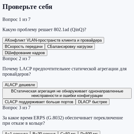
Проверьте себя
Вопрос
1
из
7
Какую проблему решает 802.1ad (QinQ)?
A
Конфликт VLAN-пространств клиента и провайдера
B
Скорость передачи
C
Балансировку нагрузки
D
Шифрование кадров
Вопрос
2
из
7
Почему LACP предпочтительнее статической агрегации для
провайдеров?
A
LACP дешевле
B
Статическая агрегация не обнаруживает однонаправленные
неисправности и ошибки конфигурации
C
LACP поддерживает больше портов
D
LACP быстрее
Вопрос
3
из
7
За какое время ERPS (G.8032) обеспечивает переключение
при отказе в кольце?
A
~1 секунда
B
~30 секунд
C
~50 мс
D
~500 мс