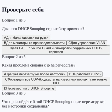
Проверьте себя
Вопрос
1
из
5
Для чего DHCP Snooping строит базу привязок?
A
Для балансировки нагрузки
B
Для мониторинга производительности
C
Для управления VLAN
D
Для DAI, IP Source Guard и блокировки поддельных DHCP-
серверов
Вопрос
2
из
5
Какая проблема связана с ip helper-address?
A
Требует перезагрузки после настройки
B
Не работает с IPv6
C
Форвардит все UDP-бродкасты на известных портах, а не только
DHCP
D
Несовместим с DHCP Snooping
Вопрос
3
из
5
Что произойдёт с базой DHCP Snooping после перезагрузки
без настройки сохранения?