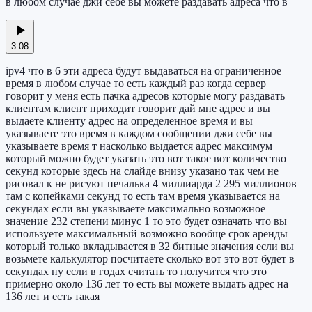
в любом случае джи себе вы можете раздавать адреса что в
3:08
ipv4 что в 6 эти адреса будут выдаваться на ограниченное
время в любом случае то есть каждый раз когда сервер
говорит у меня есть пачка адресов которые могу раздавать
клиентам клиент приходит говорит дай мне адрес и вы
выдаете клиенту адрес на определенное время и вы
указываете это время в каждом сообщении джи себе вы
указываете время т насколько выдается адрес максимум
который можно будет указать это вот такое вот количество
секунд которые здесь на слайде внизу указано так чем не
рисовал к не рисуют печалька 4 миллиарда 2 295 миллионов
там с копейками секунд то есть там время указывается на
секундах если вы указываете максимально возможное
значение 232 степени минус 1 то это будет означать что вы
используете максимальный возможно вообще срок аренды
который только вкладывается в 32 битные значения если вы
возьмете калькулятор посчитаете сколько вот это вот будет в
секундах ну если в годах считать то получится что это
примерно около 136 лет то есть вы можете выдать адрес на
136 лет и есть такая