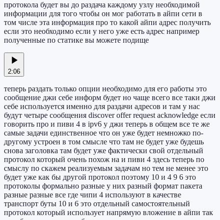
протокола будет вы до раздача каждому узлу необходимой
информации для того чтобы он мог работать в айпи сети в
том числе эта информация про то какой айпи адрес получить
если это необходимо если у него уже есть адрес например
полученные по статике вы можете подище
2:06
теперь раздать только опции необходимо для его работы это
сообщение джи себе информ будет но чаще всего все таки джи
себе используется именно для раздачи адресов и там у нас
будут четыре сообщения discover offer request acknowledge если
говорить про и пиви 4 в ipv6 у джи теперь в общем все те же
самые задачи единственное что он уже будет немножко по-
другому устроен в том смысле что там не будет уже будешь
снова заголовка там будет уже фактически свой отдельный
протокол который очень похож на и пиви 4 здесь теперь по
смыслу по скажем реализуемым задачам но тем не менее это
будет уже как бы другой протокол поэтому 10 и 4 9 6 это
протоколы формально разные у них разный формат пакета
разные разные все где чипи 4 используют в качестве
транспорт буты 10 и 6 это отдельный самостоятельный
протокол который использует напрямую вложение в айпи так