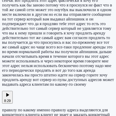
сейчас вот продлить этот адрес фактически я хочу его
получить как бы заново потому что я проснулся не факт что в
той же самой сети может это ноутбук вы выключили в одном
месте включили в другом но если вы отправляете сообщение
на тот сервер который вам выдавал айпишник и он
подтверждает что да я продляю тебе этот адрес то есть это
действительно тот самый сервер который не удивляется тому
что вы к нему пришли и говорить я хочу продлить аренду
действительно тот же самый адрес вам согласен продлить то
вы получается да что проснулись и вас по-прежнему все тот
же самый адрес но чаще всего все-таки продление аренды это
во время нормальной работы вы получили айпишник дальше
начали отсчитывать время в течение которого вы этот адрес
можете использовать и через некоторое время говорите мне
этот адрес нельзя использовать бесконечно поэтому надо мне
его периодически продлять и вот до того как аренда
закончилась вы просто штатно идете на сервер горите хочу
продлить аренду вот сервер из пулы доступных адресов может
выдавать адреса клиентам по какому-то своему
8:29
правилу по какому именно правилу адреса выделяются для
конкретного клиента клиент не знает и заказать конкретный