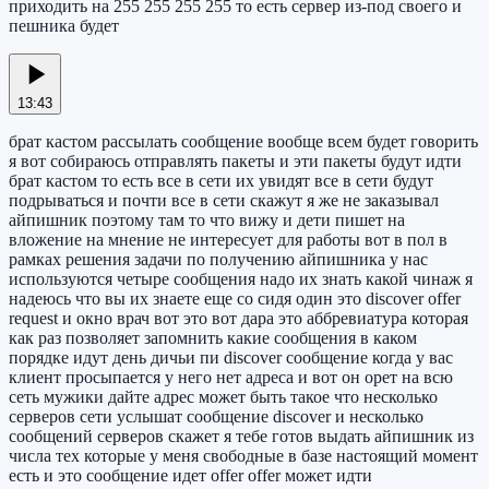
приходить на 255 255 255 255 то есть сервер из-под своего и
пешника будет
13:43
брат кастом рассылать сообщение вообще всем будет говорить
я вот собираюсь отправлять пакеты и эти пакеты будут идти
брат кастом то есть все в сети их увидят все в сети будут
подрываться и почти все в сети скажут я же не заказывал
айпишник поэтому там то что вижу и дети пишет на
вложение на мнение не интересует для работы вот в пол в
рамках решения задачи по получению айпишника у нас
используются четыре сообщения надо их знать какой чинаж я
надеюсь что вы их знаете еще со сидя один это discover offer
request и окно врач вот это вот дара это аббревиатура которая
как раз позволяет запомнить какие сообщения в каком
порядке идут день дичьи пи discover сообщение когда у вас
клиент просыпается у него нет адреса и вот он орет на всю
сеть мужики дайте адрес может быть такое что несколько
серверов сети услышат сообщение discover и несколько
сообщений серверов скажет я тебе готов выдать айпишник из
числа тех которые у меня свободные в базе настоящий момент
есть и это сообщение идет offer offer может идти