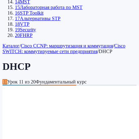
14
MST
15
Лабораторная работа по MST
16
STP Toolkit
17
Альтернативы STP
18
VTP
19
Security
20
FHRP
Каталог
/
Cisco CCNP: маршрутизация и коммутация
/
Cisco
SWITCH: коммутируемые сети предприятия
/
DHCP
DHCP
11
Урок
11
из
20
Фундаментальный курс