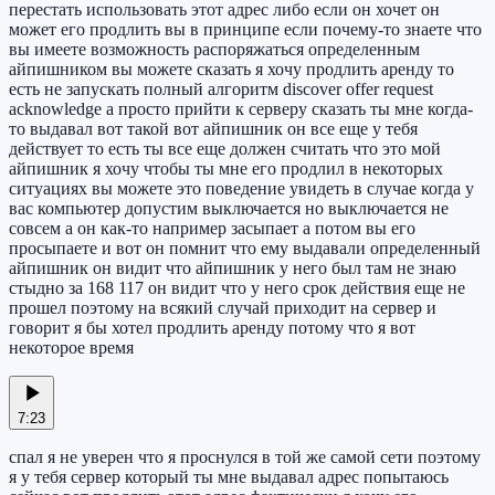
перестать использовать этот адрес либо если он хочет он
может его продлить вы в принципе если почему-то знаете что
вы имеете возможность распоряжаться определенным
айпишником вы можете сказать я хочу продлить аренду то
есть не запускать полный алгоритм discover offer request
acknowledge а просто прийти к серверу сказать ты мне когда-
то выдавал вот такой вот айпишник он все еще у тебя
действует то есть ты все еще должен считать что это мой
айпишник я хочу чтобы ты мне его продлил в некоторых
ситуациях вы можете это поведение увидеть в случае когда у
вас компьютер допустим выключается но выключается не
совсем а он как-то например засыпает а потом вы его
просыпаете и вот он помнит что ему выдавали определенный
айпишник он видит что айпишник у него был там не знаю
стыдно за 168 117 он видит что у него срок действия еще не
прошел поэтому на всякий случай приходит на сервер и
говорит я бы хотел продлить аренду потому что я вот
некоторое время
7:23
спал я не уверен что я проснулся в той же самой сети поэтому
я у тебя сервер который ты мне выдавал адрес попытаюсь