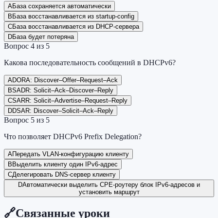
A
База сохраняется автоматически
B
База восстанавливается из startup-config
C
База восстанавливается из DHCP-сервера
D
База будет потеряна
Вопрос
4
из
5
Какова последовательность сообщений в DHCPv6?
A
DORA: Discover–Offer–Request–Ack
B
SADR: Solicit–Ack–Discover–Reply
C
SARR: Solicit–Advertise–Request–Reply
D
DSAR: Discover–Solicit–Ack–Reply
Вопрос
5
из
5
Что позволяет DHCPv6 Prefix Delegation?
A
Передать VLAN-конфигурацию клиенту
B
Выделить клиенту один IPv6-адрес
C
Делегировать DNS-сервер клиенту
D
Автоматически выделить CPE-роутеру блок IPv6-адресов и
установить маршрут
🔗
Связанные уроки