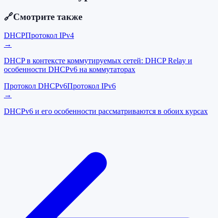
🔗
Смотрите также
DHCP
Протокол IPv4
→
DHCP в контексте коммутируемых сетей: DHCP Relay и
особенности DHCPv6 на коммутаторах
Протокол DHCPv6
Протокол IPv6
→
DHCPv6 и его особенности рассматриваются в обоих курсах