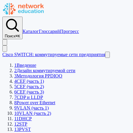
Каталог
Глоссарий
Прогресс
Поиск
⌘K
Cisco SWITCH: коммутируемые сети предприятия
1
Введение
2
Дизайн коммутируемой сети
3
Методология PPDIOO
4
CEF (часть 1)
5
CEF (часть 2)
6
CEF (часть 3)
7
CDP и LLDP
8
Power over Ethernet
9
VLAN (часть 1)
10
VLAN (часть 2)
11
DHCP
12
STP
13
PVST