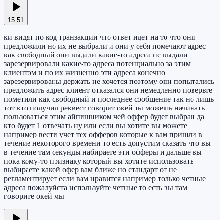
15:51
ки видят по код транзакции что ответ идет на то что они
предложили но их не выбрали и они у себя помечают адрес
как свободный они выдали какие-то адреса не выдали
зарезервировали какие-то адреса потенциально за этим
клиентом и по их жизненно эти адреса конечно
зарезервированы держать не хочется поэтому они попытались
предложить адрес клиент отказался они немедленно поверьте
пометили как свободный и последнее сообщение так но лишь
тот кто получил реквест говорит окей ты можешь начинать
пользоваться этим айпишником чей оффер будет выбран да
кто будет 1 отвечать ну или если вы хотите вы можете
например вести учет тех офферов которые к вам пришли в
течение некоторого времени то есть допустим сказать что вы
в течение там секунды набираете эти офферы и дальше вы
пока кому-то признаку который вы хотите использовать
выбираете какой офер вам ближе но стандарт от не
регламентирует если вам нравится например только четные
адреса пожалуйста используйте четные то есть вы там
говорите окей мы