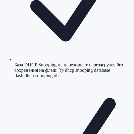
База DHCP Snooping не переживает перезагрузку без
сохранения на флеш: `ip dhcp snooping database
flash:dhcp-snooping.db`.