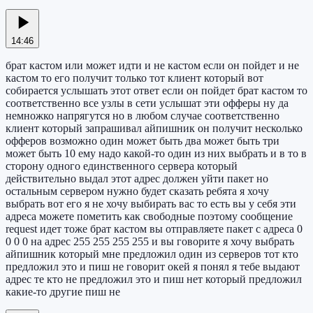
14:46
брат кастом или может идти и не кастом если он пойдет и не
кастом то его получит только тот клиент который вот
собирается услышать этот ответ если он пойдет брат кастом то
соответственно все узлы в сети услышат эти офферы ну да
немножко напрягутся но в любом случае соответственно
клиент который запрашивал айпишник он получит несколько
офферов возможно один может быть два может быть три
может быть 10 ему надо какой-то один из них выбрать и в то в
сторону одного единственного сервера который
действительно выдал этот адрес должен уйти пакет но
остальным сервером нужно будет сказать ребята я хочу
выбрать вот его я не хочу выбирать вас то есть вы у себя эти
адреса можете пометить как свободные поэтому сообщение
request идет тоже брат кастом вы отправляете пакет с адреса 0
0 0 0 на адрес 255 255 255 255 и вы говорите я хочу выбрать
айпишник который мне предложил один из серверов тот кто
предложил это и пиш не говорит окей я понял я тебе выдают
адрес те кто не предложил это и пиш нет который предложил
какие-то другие пиш не