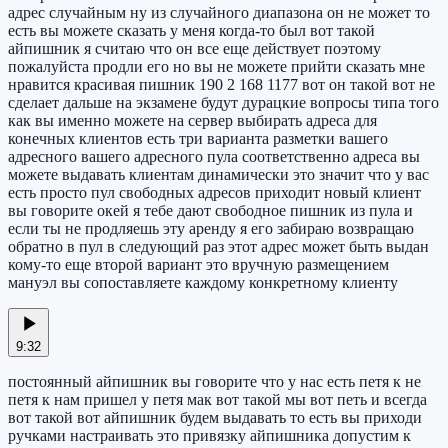
адрес случайным ну из случайного диапазона он не может то
есть вы можете сказать у меня когда-то был вот такой
айпишник я считаю что он все еще действует поэтому
пожалуйста продли его но вы не можете прийти сказать мне
нравится красивая пишник 190 2 168 1177 вот он такой вот не
сделает дальше на экзамене будут дурацкие вопросы типа того
как вы именно можете на сервер выбирать адреса для
конечных клиентов есть три варианта разметки вашего
адресного вашего адресного пула соответственно адреса вы
можете выдавать клиентам динамически это значит что у вас
есть просто пул свободных адресов приходит новый клиент
вы говорите окей я тебе дают свободное пишник из пула и
если ты не продляешь эту аренду я его забираю возвращаю
обратно в пул в следующий раз этот адрес может быть выдан
кому-то еще второй вариант это вручную размещением
мануэл вы сопоставляете каждому конкретному клиенту
9:32
постоянный айпишник вы говорите что у нас есть петя к не
петя к нам пришел у петя мак вот такой мы вот петь и всегда
вот такой вот айпишник будем выдавать то есть вы приходи
ручками настраивать это привязку айпишника допустим к