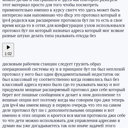
этот материал просто для того чтобы посмотреть
применительно именно к курсу свитч что здесь может быть
интересно нам напоминаю что dhcp это протокол который в
ipv4 родился как расширение протокола бут пи то есть в свое
время когда-то в сетях для конфигурации узлов использовался
протокол бут пи который назначал адреса который мог всякие
разные штуки делать типа указывать откуда без
1:02
дисковым рабочим станции следует грузить образ
операционной системы ну и в принципе бут пи был неплохой
протокол у него был один фундаментальный недостаток он
был классовый ну соответственно когда появились был без
классовый адреса нужно было где-то указывать маску и вот
придумали мощные расширяемый протокол джи себе который
берет вот пишные сообщения и делает к ним дополнение тл
вешные опции вот поэтому когда мы говорим про джи теперь
для ipv4 мы имеем ввиду в первую очередь что это на самом
деле протокол бут пи с дополнительными опциями и вот
именно в этих опциях и кроется вся магия протокола джи себе
то что дети можно использовать для управления адресами я
думаю вы уже догадываетесь так или иначе задачей этого