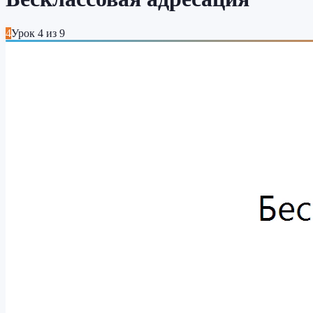
4
Урок
4
из
9