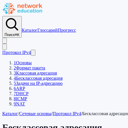
Каталог
Глоссарий
Прогресс
Поиск
⌘K
Протокол IPv4
1
Основы
2
Формат пакета
3
Классовая адресация
4
Бесклассовая адресация
5
Задачи на IP-адресацию
6
ARP
7
DHCP
8
ICMP
9
NAT
Каталог
/
Сетевые основы
/
Протокол IPv4
/
Бесклассовая адресаци
Бесклассовая адресация