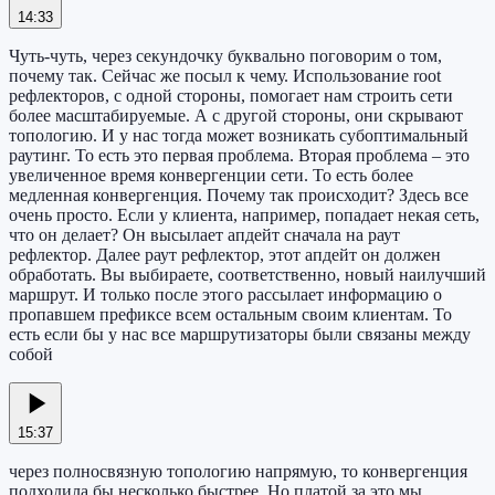
14:33
Чуть-чуть, через секундочку буквально поговорим о том,
почему так. Сейчас же посыл к чему. Использование root
рефлекторов, с одной стороны, помогает нам строить сети
более масштабируемые. А с другой стороны, они скрывают
топологию. И у нас тогда может возникать субоптимальный
раутинг. То есть это первая проблема. Вторая проблема – это
увеличенное время конвергенции сети. То есть более
медленная конвергенция. Почему так происходит? Здесь все
очень просто. Если у клиента, например, попадает некая сеть,
что он делает? Он высылает апдейт сначала на раут
рефлектор. Далее раут рефлектор, этот апдейт он должен
обработать. Вы выбираете, соответственно, новый наилучший
маршрут. И только после этого рассылает информацию о
пропавшем префиксе всем остальным своим клиентам. То
есть если бы у нас все маршрутизаторы были связаны между
собой
15:37
через полносвязную топологию напрямую, то конвергенция
подходила бы несколько быстрее. Но платой за это мы