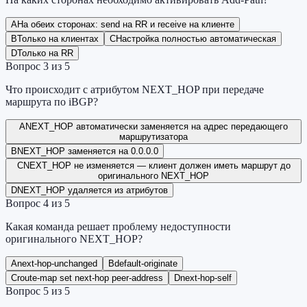
A
На обеих сторонах: send на RR и receive на клиенте
B
Только на клиентах
C
Настройка полностью автоматическая
D
Только на RR
Вопрос
3
из
5
Что происходит с атрибутом NEXT_HOP при передаче
маршрута по iBGP?
A
NEXT_HOP автоматически заменяется на адрес передающего
маршрутизатора
B
NEXT_HOP заменяется на 0.0.0.0
C
NEXT_HOP не изменяется — клиент должен иметь маршрут до
оригинального NEXT_HOP
D
NEXT_HOP удаляется из атрибутов
Вопрос
4
из
5
Какая команда решает проблему недоступности
оригинального NEXT_HOP?
A
next-hop-unchanged
B
default-originate
C
route-map set next-hop peer-address
D
next-hop-self
Вопрос
5
из
5