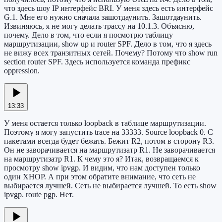
что здесь шоу IP интерфейс BRI. У меня здесь есть интерфейс
G.1. Мне его нужно сначала зашотдаунить. Зашотдаунить.
Извиняюсь, я не могу делать трассу на 10.1.3. Объясню,
почему. Дело в том, что если я посмотрю таблицу
маршрутизации, show up и router SPF. Дело в том, что я здесь
не вижу всех транзитных сетей. Почему? Потому что show run
section router SPF. Здесь используется команда префикс
oppression.
13:33
У меня остается только loopback в таблице маршрутизации.
Поэтому я могу запустить trace на 33333. Source loopback 0. С
пакетами всегда будет бежать. Бежит R2, потом в сторону R3.
Он не заворачивается на маршрутизатр R1. Не заворачивается
на маршрутизатр R1. К чему это я? Итак, возвращаемся к
просмотру show ipvgp. И видим, что нам доступен только
один XHOP. А при этом обратите внимание, что сеть не
выбирается лучшей. Сеть не выбирается лучшей. То есть show
ipvgp. route pgp. Нет.