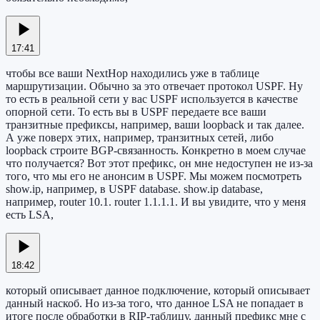
17:41
чтобы все ваши NextHop находились уже в таблице
маршрутизации. Обычно за это отвечает протокол USPF. Ну
то есть в реальной сети у вас USPF используется в качестве
опорной сети. То есть вы в USPF передаете все ваши
транзитные префиксы, например, ваши loopback и так далее.
А уже поверх этих, например, транзитных сетей, либо
loopback строите BGP-связанность. Конкретно в моем случае
что получается? Вот этот префикс, он мне недоступен не из-за
того, что мы его не анонсим в USPF. Мы можем посмотреть
show.ip, например, в USPF database. show.ip database,
например, router 10.1. router 1.1.1.1. И вы увидите, что у меня
есть LSA,
18:42
который описывает данное подключение, который описывает
данный наскоб. Но из-за того, что данное LSA не попадает в
итоге после обработки в RIP-таблицу, данный префикс мне с