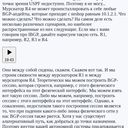
точки зрения USPF недоступен. Поэтому я не могу...
Мурсиатор R4 не может проинсталлировать к себе любые
BGP-апдейты, которые приходят с neshop равным 10.1.2.1. Что
можно сделать? Что можно сделать? На самом деле есть
несколько различных сценариев, но наиболее
распространенные из них следующие. Если мы с вами
говорим про IBGP, давайте нарисуем такую сеть. R1,
например, R2, R3 и R4.
19:43
Они между собой сидены, скажем. Скажем вот так. И мы
строим связности между мурсиатором R1 и между
мурсиатором R4. Теоретически мы можем построить BGP-
сессию, которая строится, например, с этого физического
интерфейса на этот физический интерфейс. Мы можем взять
вот такую сессию. Либо мы можем, например, построить
сессию с этого интерфейса на этот интерфейс. Однако, к
сожалению, недостатком такого построения сессии является
то, что при падении какого-либо линка физического сети у
нас BGP-сессия также рвется. Хотя у нас существует
альтернативный путь, как добраться до точки назначения.
Поэтому внутри вашей автономной системы придерживается