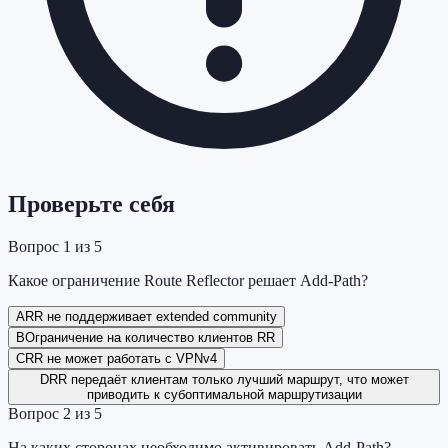
Проверьте себя
Вопрос
1
из
5
Какое ограничение Route Reflector решает Add-Path?
A
RR не поддерживает extended community
B
Ограничение на количество клиентов RR
C
RR не может работать с VPNv4
D
RR передаёт клиентам только лучший маршрут, что может
приводить к субоптимальной маршрутизации
Вопрос
2
из
5
На каких сторонах необходимо активировать Add-Path?