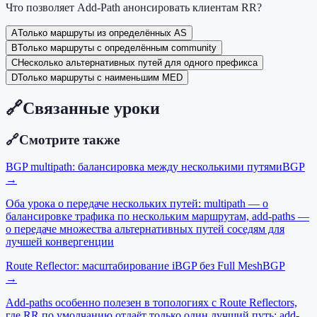
Что позволяет Add-Path анонсировать клиентам RR?
A
Только маршруты из определённых AS
B
Только маршруты с определённым community
C
Несколько альтернативных путей для одного префикса
D
Только маршруты с наименьшим MED
🔗
Связанные уроки
🔗
Смотрите также
BGP multipath: балансировка между несколькими путями
BGP
→
Оба урока о передаче нескольких путей: multipath — о
балансировке трафика по нескольким маршрутам, add-paths —
о передаче множества альтернативных путей соседям для
лучшей конвергенции
Route Reflector: масштабирование iBGP без Full Mesh
BGP
→
Add-paths особенно полезен в топологиях с Route Reflectors,
где RR по умолчанию отдаёт только один лучший путь; add-