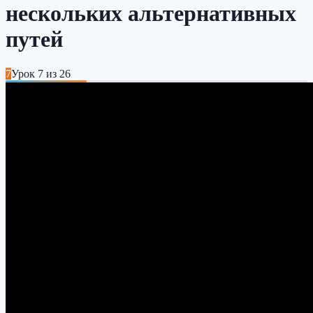
нескольких альтернативных
путей
7
Урок
7
из
26