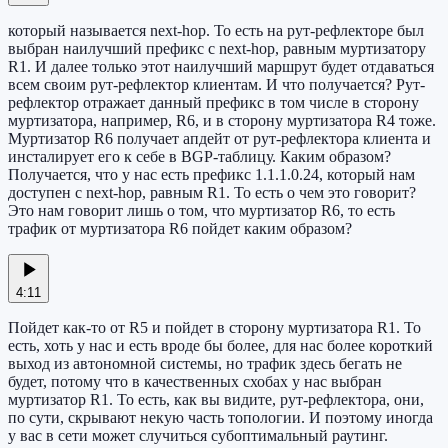
который называется next-hop. То есть на рут-рефлекторе был
выбран наилучший префикс с next-hop, равным муртизатору
R1. И далее только этот наилучший маршрут будет отдаваться
всем своим рут-рефлектор клиентам. И что получается? Рут-
рефлектор отражает данный префикс в том числе в сторону
муртизатора, например, R6, и в сторону муртизатора R4 тоже.
Муртизатор R6 получает апдейт от рут-рефлектора клиента и
инсталирует его к себе в BGP-таблицу. Каким образом?
Получается, что у нас есть префикс 1.1.1.0.24, который нам
доступен с next-hop, равным R1. То есть о чем это говорит?
Это нам говорит лишь о том, что муртизатор R6, то есть
трафик от муртизатора R6 пойдет каким образом?
4:11
Пойдет как-то от R5 и пойдет в сторону муртизатора R1. То
есть, хоть у нас и есть вроде бы более, для нас более короткий
выход из автономной системы, но трафик здесь бегать не
будет, потому что в качественных схобах у нас выбран
муртизатор R1. То есть, как вы видите, рут-рефлектора, они,
по сути, скрывают некую часть топологии. И поэтому иногда
у вас в сети может случиться субоптимальный раутинг.