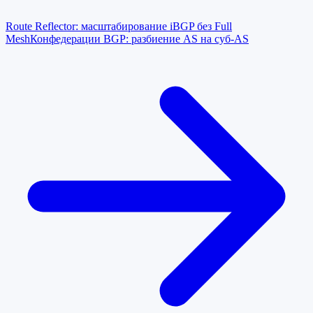
Route Reflector: масштабирование iBGP без Full
Mesh
Конфедерации BGP: разбиение AS на суб-AS