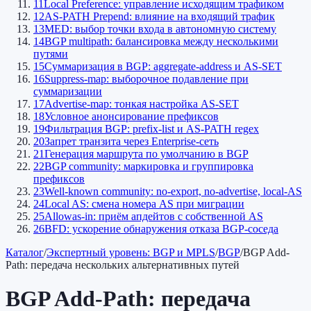
11
Local Preference: управление исходящим трафиком
12
AS-PATH Prepend: влияние на входящий трафик
13
MED: выбор точки входа в автономную систему
14
BGP multipath: балансировка между несколькими
путями
15
Суммаризация в BGP: aggregate-address и AS-SET
16
Suppress-map: выборочное подавление при
суммаризации
17
Advertise-map: тонкая настройка AS-SET
18
Условное анонсирование префиксов
19
Фильтрация BGP: prefix-list и AS-PATH regex
20
Запрет транзита через Enterprise-сеть
21
Генерация маршрута по умолчанию в BGP
22
BGP community: маркировка и группировка
префиксов
23
Well-known community: no-export, no-advertise, local-AS
24
Local AS: смена номера AS при миграции
25
Allowas-in: приём апдейтов с собственной AS
26
BFD: ускорение обнаружения отказа BGP-соседа
Каталог
/
Экспертный уровень: BGP и MPLS
/
BGP
/
BGP Add-
Path: передача нескольких альтернативных путей
BGP Add-Path: передача