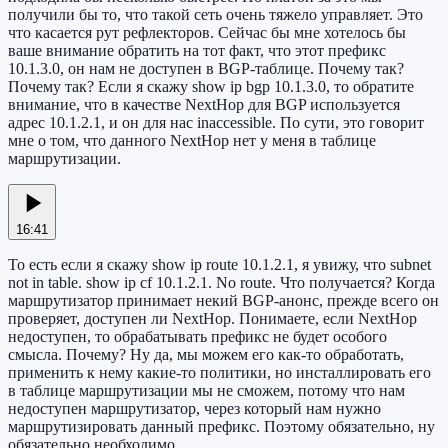
получили бы то, что такой сеть очень тяжело управляет. Это
что касается рут рефлекторов. Сейчас бы мне хотелось бы
ваше внимание обратить на тот факт, что этот префикс
10.1.3.0, он нам не доступен в BGP-таблице. Почему так?
Почему так? Если я скажу show ip bgp 10.1.3.0, то обратите
внимание, что в качестве NextHop для BGP используется
адрес 10.1.2.1, и он для нас inaccessible. По сути, это говорит
мне о том, что данного NextHop нет у меня в таблице
маршрутизации.
16:41
То есть если я скажу show ip route 10.1.2.1, я увижу, что subnet
not in table. show ip cf 10.1.2.1. No route. Что получается? Когда
маршрутизатор принимает некий BGP-анонс, прежде всего он
проверяет, доступен ли NextHop. Понимаете, если NextHop
недоступен, то обрабатывать префикс не будет особого
смысла. Почему? Ну да, мы можем его как-то обработать,
применить к нему какие-то политики, но инсталлировать его
в таблице маршрутизации мы не сможем, потому что нам
недоступен маршрутизатор, через который нам нужно
маршрутизировать данный префикс. Поэтому обязательно, ну
обязательно необходимо,