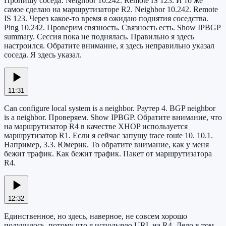
Пропишу соседа. Neighbor 10.242. Remote IS 123. И то же
самое сделаю на маршрутизаторе R2. Neighbor 10.242. Remote
IS 123. Через какое-то время я ожидаю поднятия соседства.
Ping 10.242. Проверим связность. Связность есть. Show IPBGP
summary. Сессия пока не поднялась. Правильно я здесь
настроился. Обратите внимание, я здесь неправильно указал
соседа. Я здесь указал.
11:31
Can configure local system is a neighbor. Раутер 4. BGP neighbor
is a neighbor. Проверяем. Show IPBGP. Обратите внимание, что
на маршрутизатор R4 в качестве XHOP используется
маршрутизатор R1. Если я сейчас запущу trace route 10. 10.1.
Например, 3.3. Юмерик. То обратите внимание, как у меня
бежит трафик. Как бежит трафик. Пакет от маршрутизатора
R4.
12:32
Единственное, но здесь, наверное, не совсем хорошо
получилось, потому что я использую URL на R4. Дело в том,