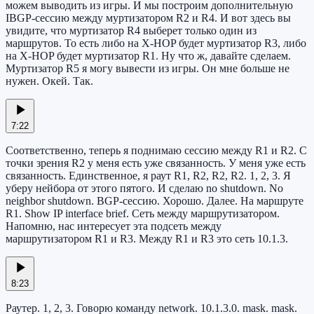
можем выводить из игры. И мы построим дополнительную
IBGP-сессию между муртизатором R2 и R4. И вот здесь вы
увидите, что муртизатор R4 выберет только один из
маршрутов. То есть либо на X-HOP будет муртизатор R3, либо
на X-HOP будет муртизатор R1. Ну что ж, давайте сделаем.
Муртизатор R5 я могу вывести из игры. Он мне больше не
нужен. Окей. Так.
7:22
Соответственно, теперь я поднимаю сессию между R1 и R2. С
точки зрения R2 у меня есть уже связанность. У меня уже есть
связанность. Единственное, я раут R1, R2, R2, R2. 1, 2, 3. Я
уберу нейбора от этого пятого. И сделаю no shutdown. No
neighbor shutdown. BGP-сессию. Хорошо. Далее. На маршруте
R1. Show IP interface brief. Сеть между маршрутизатором.
Напомню, нас интересует эта подсеть между
маршрутизатором R1 и R3. Между R1 и R3 это сеть 10.1.3.
8:23
Раутер. 1, 2, 3. Говорю команду network. 10.1.3.0. mask. mask.