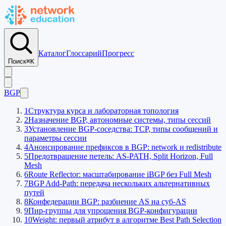
Каталог
Глоссарий
Прогресс
Поиск
⌘K
BGP
1
Структура курса и лабораторная топология
2
Назначение BGP, автономные системы, типы сессий
3
Установление BGP-соседства: TCP, типы сообщений и
параметры сессии
4
Анонсирование префиксов в BGP: network и redistribute
5
Предотвращение петель: AS-PATH, Split Horizon, Full
Mesh
6
Route Reflector: масштабирование iBGP без Full Mesh
7
BGP Add-Path: передача нескольких альтернативных
путей
8
Конфедерации BGP: разбиение AS на суб-AS
9
Пир-группы для упрощения BGP-конфигурации
10
Weight: первый атрибут в алгоритме Best Path Selection