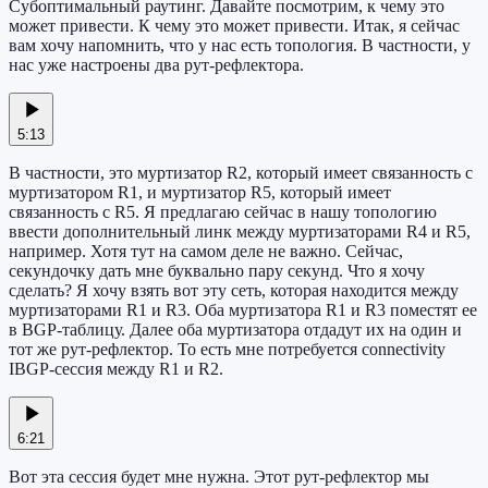
Субоптимальный раутинг. Давайте посмотрим, к чему это
может привести. К чему это может привести. Итак, я сейчас
вам хочу напомнить, что у нас есть топология. В частности, у
нас уже настроены два рут-рефлектора.
5:13
В частности, это муртизатор R2, который имеет связанность с
муртизатором R1, и муртизатор R5, который имеет
связанность с R5. Я предлагаю сейчас в нашу топологию
ввести дополнительный линк между муртизаторами R4 и R5,
например. Хотя тут на самом деле не важно. Сейчас,
секундочку дать мне буквально пару секунд. Что я хочу
сделать? Я хочу взять вот эту сеть, которая находится между
муртизаторами R1 и R3. Оба муртизатора R1 и R3 поместят ее
в BGP-таблицу. Далее оба муртизатора отдадут их на один и
тот же рут-рефлектор. То есть мне потребуется connectivity
IBGP-сессия между R1 и R2.
6:21
Вот эта сессия будет мне нужна. Этот рут-рефлектор мы