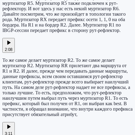
муртизатор R5. Муртизатор R5 также подключен к рут-
рефлектору. И вот здесь у нас есть некий муртизатор R6.
Давайте посмотрим, что же произойдет в топологии такого
рода. Муртизатор RX передает префикс осети 1, 1, 0 на оба
бордера. На R1 и на бордер R2. Далее. Муртизатор R1 по
IBGP-сессии передает префикс в сторону рут-рефлектор.
2:08
То же самое делает муртизатор R2. То же самое делает
муртизатор R2. Муртизатор RR прилетают два маршрута от
R1 и R2. И далее, прежде чем передавать данные маршруты,
данные префиксы, всем своим оставшимся рут-рефлектор
клиентам, рут-рефлектор прежде всего выбирает наилучший
путь. На самом деле рут-рефлектор надает не все префиксы, а
только лучшие. То есть, предположим, что рут-рефлектор
наилучшим путем выбрал путь через муртизатор R1. То есть
префикс, который был получен от R1, он выбран как best. В
частности, я обращал внимание, что внутри каждого префикса
присутствует обязательный атрибут,
3:11