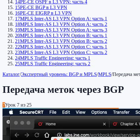
14
PE-CE OSPF в L3 VPN: часть 4
15
PE-CE BGP в L3 VPN
16
PE-CE EIGRP в L3 VPN
17
MPLS Inter-AS L3 VPN Option A: часть 1
18
MPLS Inter-AS L3 VPN Option A: часть 2
19
MPLS Inter-AS L3 VPN Option A: часть 3
20
MPLS Inter-AS L3 VPN Option B: часть 1
21
MPLS Inter-AS L3 VPN Option B: часть 2
22
MPLS Inter-AS L3 VPN Option C: часть 1
23
MPLS Inter-AS L3 VPN Option C: часть 2
24
MPLS Traffic Engineering: часть 1
25
MPLS Traffic Engineering: часть 2
Каталог
/
Экспертный уровень: BGP и MPLS
/
MPLS
/
Передача ме
Передача меток через BGP
7
Урок
7
из
25