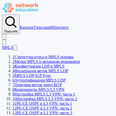
Каталог
Глоссарий
Прогресс
Поиск
⌘K
MPLS
1
Структура курса и MPLS основы
2
Метки MPLS и механизм propagation
3
Конфигурация LDP в MPLS
4
Фильтрация меток MPLS LDP
5
MPLS LDP IGP Sync
6
Аутентификация MPLS LDP
7
Передача меток через BGP
8
Компоненты MPLS L3 VPN
9
Настройка MPLS L3 VPN: часть 1
10
Настройка MPLS L3 VPN: часть 2
11
PE-CE OSPF в L3 VPN: часть 1
12
PE-CE OSPF в L3 VPN: часть 2
13
PE-CE OSPF в L3 VPN: часть 3