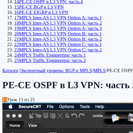
14
PE-CE OSPF в L3 VPN: часть 4
15
PE-CE BGP в L3 VPN
16
PE-CE EIGRP в L3 VPN
17
MPLS Inter-AS L3 VPN Option A: часть 1
18
MPLS Inter-AS L3 VPN Option A: часть 2
19
MPLS Inter-AS L3 VPN Option A: часть 3
20
MPLS Inter-AS L3 VPN Option B: часть 1
21
MPLS Inter-AS L3 VPN Option B: часть 2
22
MPLS Inter-AS L3 VPN Option C: часть 1
23
MPLS Inter-AS L3 VPN Option C: часть 2
24
MPLS Traffic Engineering: часть 1
25
MPLS Traffic Engineering: часть 2
Каталог
/
Экспертный уровень: BGP и MPLS
/
MPLS
/
PE-CE OSPF 
PE-CE OSPF в L3 VPN: часть 
13
Урок
13
из
25