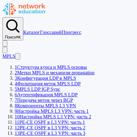
Каталог
Глоссарий
Прогресс
Поиск
⌘K
MPLS
1
Структура курса и MPLS основы
2
Метки MPLS и механизм propagation
3
Конфигурация LDP в MPLS
4
Фильтрация меток MPLS LDP
5
MPLS LDP IGP Sync
6
Аутентификация MPLS LDP
7
Передача меток через BGP
8
Компоненты MPLS L3 VPN
9
Настройка MPLS L3 VPN: часть 1
10
Настройка MPLS L3 VPN: часть 2
11
PE-CE OSPF в L3 VPN: часть 1
12
PE-CE OSPF в L3 VPN: часть 2
13
PE-CE OSPF в L3 VPN: часть 3