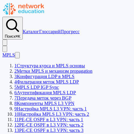
Каталог
Глоссарий
Прогресс
Поиск
⌘K
MPLS
1
Структура курса и MPLS основы
2
Метки MPLS и механизм propagation
3
Конфигурация LDP в MPLS
4
Фильтрация меток MPLS LDP
5
MPLS LDP IGP Sync
6
Аутентификация MPLS LDP
7
Передача меток через BGP
8
Компоненты MPLS L3 VPN
9
Настройка MPLS L3 VPN: часть 1
10
Настройка MPLS L3 VPN: часть 2
11
PE-CE OSPF в L3 VPN: часть 1
12
PE-CE OSPF в L3 VPN: часть 2
13
PE-CE OSPF в L3 VPN: часть 3