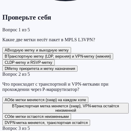
Проверьте себя
Вопрос
1
из
5
Какие две метки несёт пакет в MPLS L3VPN?
A
Входную метку и выходную метку
B
Транспортную метку (LDP, верхняя) и VPN-метку (нижняя)
C
LDP-метку и RSVP-метку
D
Метку приоритета и метку назначения
Вопрос
2
из
5
Что происходит с транспортной и VPN-метками при
прохождении через P-маршрутизатор?
A
Обе метки меняются (swap) на каждом хопе
B
Транспортная метка меняется (swap), VPN-метка остаётся
неизменной
C
Обе метки остаются неизменными
D
VPN-метка меняется, транспортная остаётся
Вопрос
3
из
5