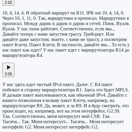
2:02
10, 4, 14, 4. И обратный маршрут на R11. IPR out 10, 4, 14, 0.
Через 10, 1, 11, 0. Так, маршрутики я прописал. Маршрутики я
прописал. Между дарик и дарик и дарик и сетей. Пинк. Вуаля.
Вуаля. У нас пинк работает. Соответственно, если мы...
Давайте теперь с вами запустим трассу. Трейсраут. Или
давайте даже запустим, знаете, с вами не трассу, а посмотрим
пакет Кэпчу. Пакет Кэпчу. В частности, давайте мы... То есть у
нас пакет как идет? У нас пакет идет с маршрутизатора R14 до
маршрутизатора R4.
3:05
У нас здесь идет чистый IPv4 пакет. Далее. С R4 пакет
побежит в сторону маршрутизатора R1. Здесь это будет MPLS.
И дальше пакет выплевывается, как обычный IPv4. Давайте с
вашего позволения я возьму пакет Кэпчу, например, на
маршрутизаторе R9. Да, может, и за R9. И я буду смотреть, что
происходит, ну, например, вот на этом интерфейсе, G2.39.
Так. Соответственно, меня интересует мой CSR. Так.
Тысяча... Так. Меня интересует... Тысяча... Меня интересует
интерфейс G2. Меня интересует интерфейс G2.