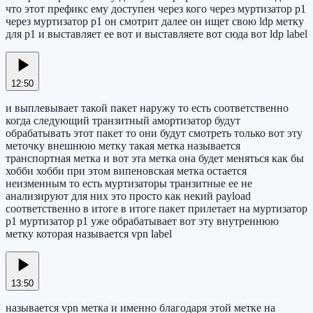
что этот префикс ему доступен через кого через муртизатор p1
через муртизатор p1 он смотрит далее он ищет свою ldp метку
для p1 и выставляет ее вот и выставляете вот сюда вот ldp label
12:50
и выплевывает такой пакет наружу то есть соответственно
когда следующий транзитный амортизатор будут
обрабатывать этот пакет то они будут смотреть только вот эту
меточку внешнюю метку такая метка называется
транспортная метка и вот эта метка она будет меняться как бы
хобби хобби при этом випеновская метка остается
неизменным то есть муртизаторы транзитные ее не
анализируют для них это просто как некий payload
соответственно в итоге в итоге пакет прилетает на муртизатор
p1 муртизатор p1 уже обрабатывает вот эту внутреннюю
метку которая называется vpn label
13:50
называется vpn метка и именно благодаря этой метке на