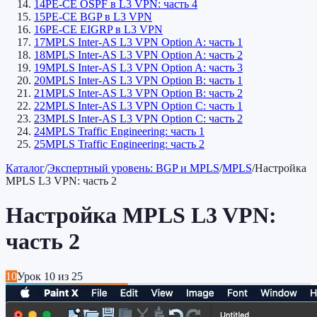
14
PE-CE OSPF в L3 VPN: часть 4
15
PE-CE BGP в L3 VPN
16
PE-CE EIGRP в L3 VPN
17
MPLS Inter-AS L3 VPN Option A: часть 1
18
MPLS Inter-AS L3 VPN Option A: часть 2
19
MPLS Inter-AS L3 VPN Option A: часть 3
20
MPLS Inter-AS L3 VPN Option B: часть 1
21
MPLS Inter-AS L3 VPN Option B: часть 2
22
MPLS Inter-AS L3 VPN Option C: часть 1
23
MPLS Inter-AS L3 VPN Option C: часть 2
24
MPLS Traffic Engineering: часть 1
25
MPLS Traffic Engineering: часть 2
Каталог
/
Экспертный уровень: BGP и MPLS
/
MPLS
/
Настройка
MPLS L3 VPN: часть 2
Настройка MPLS L3 VPN:
часть 2
10
Урок
10
из
25