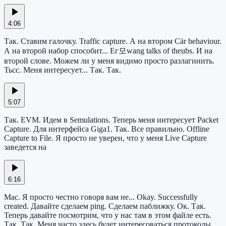
4:06
Так. Ставим галочку. Traffic capture. А на втором Сär behaviour.
А на второй набор способит... Ег모wang talks of theubs. И на
второй слове. Можем ли у меня видимо просто разлагинить.
Тьсс. Меня интересует... Так. Так.
5:07
Так. EVM. Идем в Semulations. Теперь меня интересует Packet
Capture. Для интерфейса Giga1. Так. Все правильно. Offline
Capture to File. Я просто не уверен, что у меня Live Capture
заведется на
6:16
Mac. Я просто честно говоря вам не... Okay. Successfully
created. Давайте сделаем ping. Сделаем паближку. Ок. Так.
Теперь давайте посмотрим, что у нас там в этом файле есть.
Так. Так. Меня часто здесь будет интересоваться протоколы