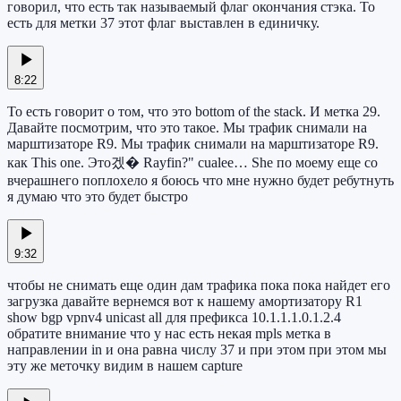
говорил, что есть так называемый флаг окончания стэка. То
есть для метки 37 этот флаг выставлен в единичку.
8:22
То есть говорит о том, что это bottom of the stack. И метка 29.
Давайте посмотрим, что это такое. Мы трафик снимали на
марштизаторе R9. Мы трафик снимали на марштизаторе R9.
как This one. Это겠� Rayfin?" cualee… She по моему еще со
вчерашнего поплохело я боюсь что мне нужно будет ребутнуть
я думаю что это будет быстро
9:32
чтобы не снимать еще один дам трафика пока пока найдет его
загрузка давайте вернемся вот к нашему амортизатору R1
show bgp vpnv4 unicast all для префикса 10.1.1.1.0.1.2.4
обратите внимание что у нас есть некая mpls метка в
направлении in и она равна числу 37 и при этом при этом мы
эту же меточку видим в нашем capture