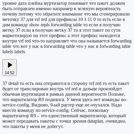
уровне дата плейна муртизатор понимает что пакет должен
быть отправлен именно например в зеленую вероятность
почему потому что обратите внимание что мы сгенерировали
меточку 37 для vrf red для префиксы 10 1 11 0 то есть если я
дам команду show mpls forwarding table то если я получаю
метку 37 если я получаю метку 37 то я этот пакет по сути
маркетизирую на этот префикс а этот префикс находится
внутри vrf red что-то направляет что она называется forwarding
table что вот у нас в forwarding table что у нас в forwarding table
labels labels
14:52
37 detail то есть она отправится в сторону vrf red то есть пакет
будет от транслирован внутрь vrf red и дальше произойдет
обычная муртизация в рамках данной вероятности Похоже,
что марштизатор R9 поднялся. У меня здесь нет команды no-
service-config. Видимо, 9-ый раутер еще не очухался. Надо
ввести команду no-service-config. Сейчас, поскольку
марштизатор R9 – это единственный марштизатор, который
может передавать пакеты с точки зрения dataplan, очевидно,
что пакеты у меня не добегут.