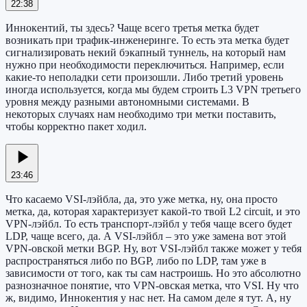
22:38
Иннокентий, ты здесь? Чаще всего третья метка будет
возникать при трафик-инженеринге. То есть эта метка будет
сигнализировать некий бэкапный туннель, на который нам
нужно при необходимости переключиться. Например, если
какие-то неполадки сети произошли. Либо третий уровень
иногда используется, когда мы будем строить L3 VPN третьего
уровня между разными автономными системами. В
некоторых случаях нам необходимо три метки поставить,
чтобы корректно пакет ходил.
23:46
Что касаемо VSI-лэйбла, да, это уже метка, ну, она просто
метка, да, которая характеризует какой-то твой L2 circuit, и это
VPN-лэйбл. То есть транспорт-лэйбл у тебя чаще всего будет
LDP, чаще всего, да. А VSI-лэйбл – это уже замена вот этой
VPN-овской метки BGP. Ну, вот VSI-лэйбл также может у тебя
распространяться либо по BGP, либо по LDP, там уже в
зависимости от того, как ты сам настроишь. Но это абсолютно
разнозначное понятие, что VPN-овская метка, что VSI. Ну что
ж, видимо, Иннокентия у нас нет. На самом деле я тут. А, ну