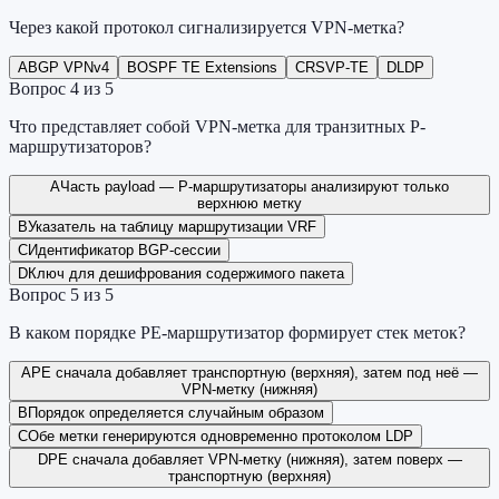
Через какой протокол сигнализируется VPN-метка?
A
BGP VPNv4
B
OSPF TE Extensions
C
RSVP-TE
D
LDP
Вопрос
4
из
5
Что представляет собой VPN-метка для транзитных P-
маршрутизаторов?
A
Часть payload — P-маршрутизаторы анализируют только
верхнюю метку
B
Указатель на таблицу маршрутизации VRF
C
Идентификатор BGP-сессии
D
Ключ для дешифрования содержимого пакета
Вопрос
5
из
5
В каком порядке PE-маршрутизатор формирует стек меток?
A
PE сначала добавляет транспортную (верхняя), затем под неё —
VPN-метку (нижняя)
B
Порядок определяется случайным образом
C
Обе метки генерируются одновременно протоколом LDP
D
PE сначала добавляет VPN-метку (нижняя), затем поверх —
транспортную (верхняя)