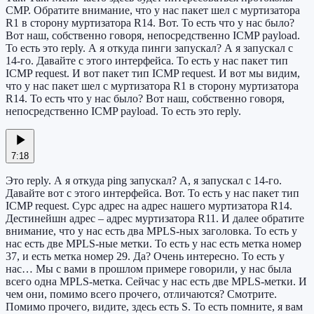
CMP. Обратите внимание, что у нас пакет шел с муртизатора
R1 в сторону муртизатора R14. Вот. То есть что у нас было?
Вот наш, собственно говоря, непосредственно ICMP payload.
То есть это reply. А я откуда пинги запускал? А я запускал с
14-го. Давайте с этого интерфейса. То есть у нас пакет тип
ICMP request. И вот пакет тип ICMP request. И вот мы видим,
что у нас пакет шел с муртизатора R1 в сторону муртизатора
R14. То есть что у нас было? Вот наш, собственно говоря,
непосредственно ICMP payload. То есть это reply.
7:18
Это reply. А я откуда ping запускал? А, я запускал с 14-го.
Давайте вот с этого интерфейса. Вот. То есть у нас пакет тип
ICMP request. Сурс адрес на адрес нашего муртизатора R14.
Дестинейшн адрес – адрес муртизатора R11. И далее обратите
внимание, что у нас есть два MPLS-ных заголовка. То есть у
нас есть две MPLS-ные метки. То есть у нас есть метка номер
37, и есть метка номер 29. Да? Очень интересно. То есть у
нас… Мы с вами в прошлом примере говорили, у нас была
всего одна MPLS-метка. Сейчас у нас есть две MPLS-метки. И
чем они, помимо всего прочего, отличаются? Смотрите.
Помимо прочего, видите, здесь есть S. То есть помните, я вам