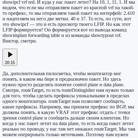
showipcf vrf red. И куда у нас пакет летит? На 10, 1, 11, 1. И мы
видим, что если мы отправляем пакет из красной vrf на такой-
то префикс, то мы отправляем такой пакет на интерфейс 2.410
и нацепляем на него две метки. 40 и 37. То есть, по сути, вот
это showipcf — это и есть просмотр твоего LFIP. Но как этот
LFIP формируется? Он формируется вот из вывода команд
showimplast forwarding table и из команды showtypout vrf.
Виктор, смотри.
20:15
Да, дополнительная пилосметка, чтобы моштизатор мог
понять, в каком мы бире в предназначен пакет. Но здесь
нужно просто разделять понятие control plane и data plane.
Смотри, routeTarget, то есть routeDistingisher нам нужен только
для того, чтобы сделать префиксы уникальными в пределах
одного моштизатора. routeTarget нам позволяет сообщить,
какие префиксы. Например, мы приняли префикс по BGP, мы
должны понять, в какую VRAF этот префикс отдать с точки
зрения control plane и сообщить дальше своим клиентам. Но
когда у нас пакет летит на data plane, то есть когда пакет летит
реально по проводу, у нас там нет никаких routeTarget. Мы там
можем оперировать только меточками. Поэтому нам нужен