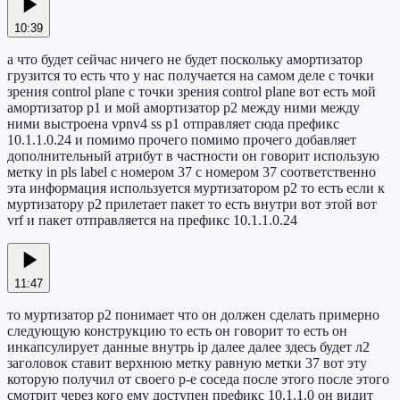
10:39
а что будет сейчас ничего не будет поскольку амортизатор
грузится то есть что у нас получается на самом деле с точки
зрения control plane с точки зрения control plane вот есть мой
амортизатор p1 и мой амортизатор p2 между ними между
ними выстроена vpnv4 ss p1 отправляет сюда префикс
10.1.1.0.24 и помимо прочего помимо прочего добавляет
дополнительный атрибут в частности он говорит использую
метку in pls label с номером 37 с номером 37 соответственно
эта информация используется муртизатором p2 то есть если к
муртизатору p2 прилетает пакет то есть внутри вот этой вот
vrf и пакет отправляется на префикс 10.1.1.0.24
11:47
то муртизатор p2 понимает что он должен сделать примерно
следующую конструкцию то есть он говорит то есть он
инкапсулирует данные внутрь ip далее далее здесь будет л2
заголовок ставит верхнюю метку равную метки 37 вот эту
которую получил от своего p-e соседа после этого после этого
смотрит через кого ему доступен префикс 10.1.1.0 он видит