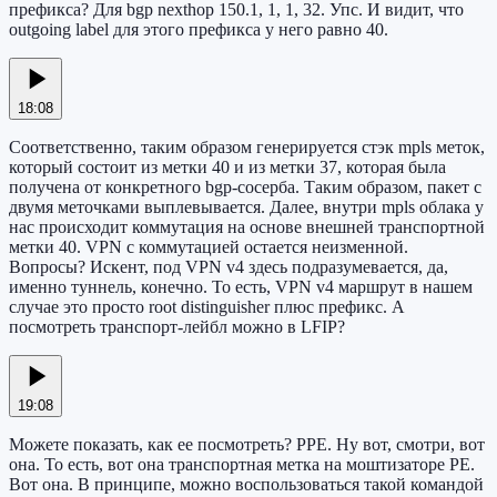
префикса? Для bgp nexthop 150.1, 1, 1, 32. Упс. И видит, что
outgoing label для этого префикса у него равно 40.
18:08
Соответственно, таким образом генерируется стэк mpls меток,
который состоит из метки 40 и из метки 37, которая была
получена от конкретного bgp-сосерба. Таким образом, пакет с
двумя меточками выплевывается. Далее, внутри mpls облака у
нас происходит коммутация на основе внешней транспортной
метки 40. VPN с коммутацией остается неизменной.
Вопросы? Искент, под VPN v4 здесь подразумевается, да,
именно туннель, конечно. То есть, VPN v4 маршрут в нашем
случае это просто root distinguisher плюс префикс. А
посмотреть транспорт-лейбл можно в LFIP?
19:08
Можете показать, как ее посмотреть? PPE. Ну вот, смотри, вот
она. То есть, вот она транспортная метка на моштизаторе PE.
Вот она. В принципе, можно воспользоваться такой командой