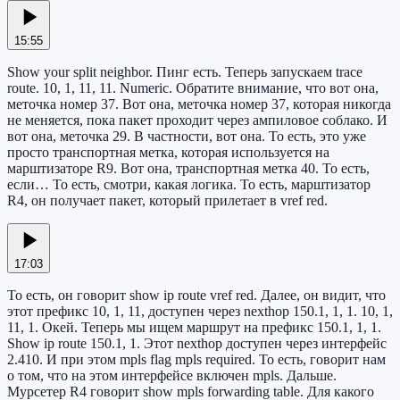
15:55
Show your split neighbor. Пинг есть. Теперь запускаем trace
route. 10, 1, 11, 11. Numeric. Обратите внимание, что вот она,
меточка номер 37. Вот она, меточка номер 37, которая никогда
не меняется, пока пакет проходит через ампиловое соблако. И
вот она, меточка 29. В частности, вот она. То есть, это уже
просто транспортная метка, которая используется на
марштизаторе R9. Вот она, транспортная метка 40. То есть,
если… То есть, смотри, какая логика. То есть, марштизатор
R4, он получает пакет, который прилетает в vref red.
17:03
То есть, он говорит show ip route vref red. Далее, он видит, что
этот префикс 10, 1, 11, доступен через nexthop 150.1, 1, 1. 10, 1,
11, 1. Окей. Теперь мы ищем маршрут на префикс 150.1, 1, 1.
Show ip route 150.1, 1. Этот nexthop доступен через интерфейс
2.410. И при этом mpls flag mpls required. То есть, говорит нам
о том, что на этом интерфейсе включен mpls. Дальше.
Мурсетер R4 говорит show mpls forwarding table. Для какого