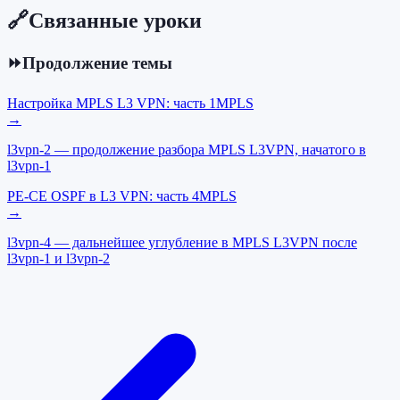
🔗
Связанные уроки
⏩
Продолжение темы
Настройка MPLS L3 VPN: часть 1
MPLS
→
l3vpn-2 — продолжение разбора MPLS L3VPN, начатого в
l3vpn-1
PE-CE OSPF в L3 VPN: часть 4
MPLS
→
l3vpn-4 — дальнейшее углубление в MPLS L3VPN после
l3vpn-1 и l3vpn-2