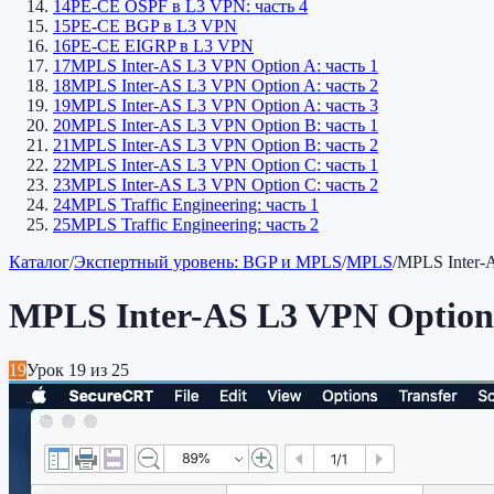
14
PE-CE OSPF в L3 VPN: часть 4
15
PE-CE BGP в L3 VPN
16
PE-CE EIGRP в L3 VPN
17
MPLS Inter-AS L3 VPN Option A: часть 1
18
MPLS Inter-AS L3 VPN Option A: часть 2
19
MPLS Inter-AS L3 VPN Option A: часть 3
20
MPLS Inter-AS L3 VPN Option B: часть 1
21
MPLS Inter-AS L3 VPN Option B: часть 2
22
MPLS Inter-AS L3 VPN Option C: часть 1
23
MPLS Inter-AS L3 VPN Option C: часть 2
24
MPLS Traffic Engineering: часть 1
25
MPLS Traffic Engineering: часть 2
Каталог
/
Экспертный уровень: BGP и MPLS
/
MPLS
/
MPLS Inter-
MPLS Inter-AS L3 VPN Option 
19
Урок
19
из
25