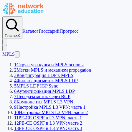
Каталог
Глоссарий
Прогресс
Поиск
⌘K
MPLS
1
Структура курса и MPLS основы
2
Метки MPLS и механизм propagation
3
Конфигурация LDP в MPLS
4
Фильтрация меток MPLS LDP
5
MPLS LDP IGP Sync
6
Аутентификация MPLS LDP
7
Передача меток через BGP
8
Компоненты MPLS L3 VPN
9
Настройка MPLS L3 VPN: часть 1
10
Настройка MPLS L3 VPN: часть 2
11
PE-CE OSPF в L3 VPN: часть 1
12
PE-CE OSPF в L3 VPN: часть 2
13
PE-CE OSPF в L3 VPN: часть 3