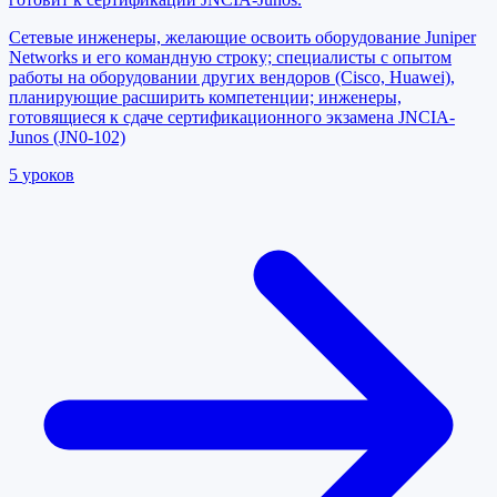
Сетевые инженеры, желающие освоить оборудование Juniper
Networks и его командную строку; специалисты с опытом
работы на оборудовании других вендоров (Cisco, Huawei),
планирующие расширить компетенции; инженеры,
готовящиеся к сдаче сертификационного экзамена JNCIA-
Junos (JN0-102)
5
уроков