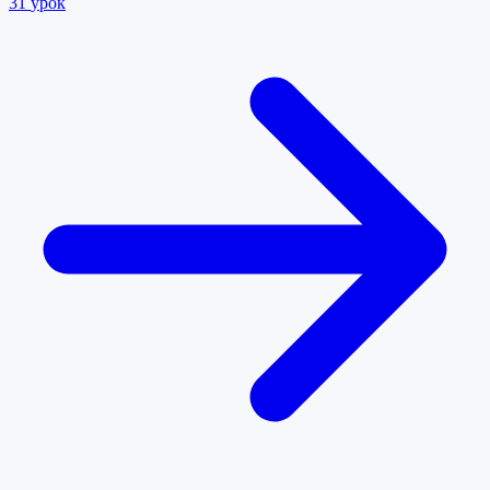
31
урок