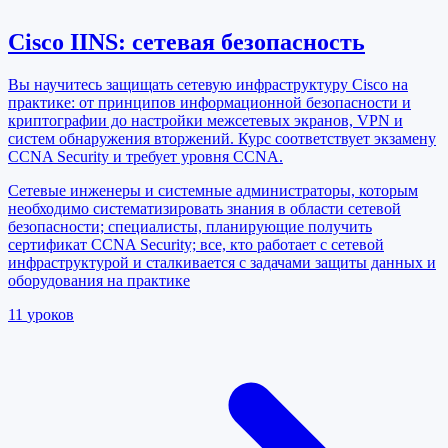
Cisco IINS: сетевая безопасность
Вы научитесь защищать сетевую инфраструктуру Cisco на
практике: от принципов информационной безопасности и
криптографии до настройки межсетевых экранов, VPN и
систем обнаружения вторжений. Курс соответствует экзамену
CCNA Security и требует уровня CCNA.
Сетевые инженеры и системные администраторы, которым
необходимо систематизировать знания в области сетевой
безопасности; специалисты, планирующие получить
сертификат CCNA Security; все, кто работает с сетевой
инфраструктурой и сталкивается с задачами защиты данных и
оборудования на практике
11
уроков