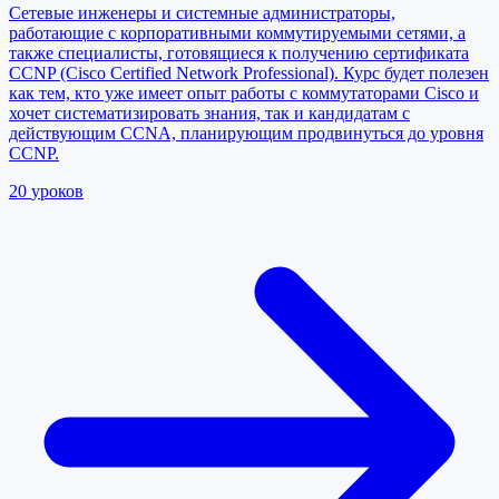
Сетевые инженеры и системные администраторы,
работающие с корпоративными коммутируемыми сетями, а
также специалисты, готовящиеся к получению сертификата
CCNP (Cisco Certified Network Professional). Курс будет полезен
как тем, кто уже имеет опыт работы с коммутаторами Cisco и
хочет систематизировать знания, так и кандидатам с
действующим CCNA, планирующим продвинуться до уровня
CCNP.
20
уроков