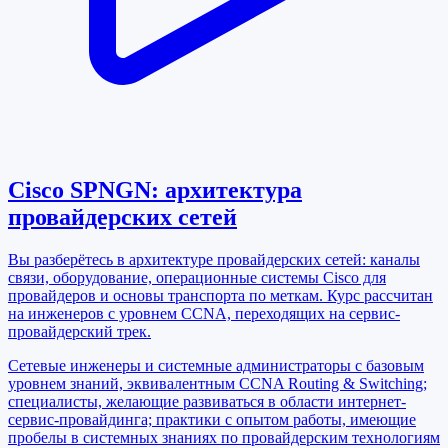
Cisco SPNGN: архитектура
провайдерских сетей
Вы разберётесь в архитектуре провайдерских сетей: каналы
связи, оборудование, операционные системы Cisco для
провайдеров и основы транспорта по меткам. Курс рассчитан
на инженеров с уровнем CCNA, переходящих на сервис-
провайдерский трек.
Сетевые инженеры и системные администраторы с базовым
уровнем знаний, эквивалентным CCNA Routing & Switching;
специалисты, желающие развиваться в области интернет-
сервис-провайдинга; практики с опытом работы, имеющие
пробелы в системных знаниях по провайдерским технологиям