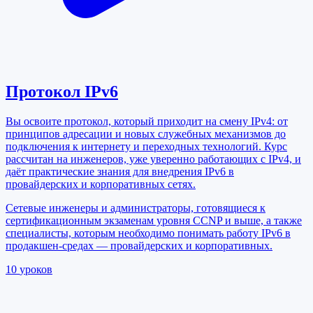
Протокол IPv6
Вы освоите протокол, который приходит на смену IPv4: от
принципов адресации и новых служебных механизмов до
подключения к интернету и переходных технологий. Курс
рассчитан на инженеров, уже уверенно работающих с IPv4, и
даёт практические знания для внедрения IPv6 в
провайдерских и корпоративных сетях.
Сетевые инженеры и администраторы, готовящиеся к
сертификационным экзаменам уровня CCNP и выше, а также
специалисты, которым необходимо понимать работу IPv6 в
продакшен-средах — провайдерских и корпоративных.
10
уроков