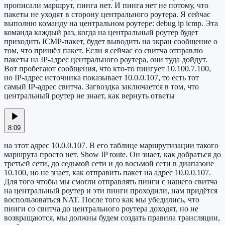
прописали маршрут, пинга нет. И пинга нет не потому, что
пакеты не уходят в сторону центрального роутера. Я сейчас
выполню команду на центральном роутере: debug ip icmp. Эта
команда каждый раз, когда на центральный роутер будет
приходить ICMP-пакет, будет выводить на экран сообщение о
том, что пришёл пакет. Если я сейчас со свитча отправлю
пакеты на IP-адрес центрального роутера, они туда дойдут.
Вот пробегают сообщения, что кто-то пингует 10.100.7.100,
но IP-адрес источника показывает 10.0.0.107, то есть тот
самый IP-адрес свитча. Загвоздка заключается в том, что
центральный роутер не знает, как вернуть ответы
8:09
на этот адрес 10.0.0.107. В его таблице маршрутизации такого
маршрута просто нет. Show IP route. Он знает, как добраться до
третьей сети, до седьмой сети и до восьмой сети в диапазоне
10.100, но не знает, как отправить пакет на адрес 10.0.0.107.
Для того чтобы мы смогли отправлять пинги с нашего свитча
на центральный роутер и эти пинги проходили, нам придётся
воспользоваться NAT. После того как мы убедились, что
пинги со свитча до центрального роутера доходят, но не
возвращаются, мы должны будем создать правила трансляции,