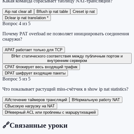
Какая команда сбрасывает таблицу NAT-трансляций?
A
ip nat clear all
B
flush ip nat table
C
reset ip nat
D
clear ip nat translation *
Вопрос
4
из
5
Почему PAT overload не позволяет инициировать соединения
снаружи?
A
PAT работает только для TCP
B
Нет статического соответствия между публичным портом и
внутренним сервером
C
PAT блокирует весь входящий трафик
D
PAT шифрует входящие пакеты
Вопрос
5
из
5
Что показывает растущий miss-счётчик в show ip nat statistics?
A
Истечение таймеров трансляций
B
Нормальную работу NAT
C
Высокую нагрузку на NAT
D
Неверный ACL или проблемы с маршрутизацией
🔗
Связанные уроки