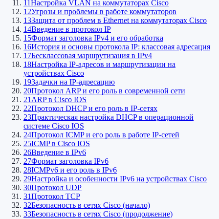
11
Настройка VLAN на коммутаторах Cisco
12
Угрозы и проблемы в работе коммутаторов
13
Защита от проблем в Ethernet на коммутаторах Cisco
14
Введение в протокол IP
15
Формат заголовка IPv4 и его обработка
16
История и основы протокола IP: классовая адресация
17
Бесклассовая маршрутизация в IPv4
18
Настройка IP-адресов и маршрутизации на
устройствах Cisco
19
Задачки на IP-адресацию
20
Протокол ARP и его роль в современной сети
21
ARP в Cisco IOS
22
Протокол DHCP и его роль в IP-сетях
23
Практическая настройка DHCP в операционной
системе Cisco IOS
24
Протокол ICMP и его роль в работе IP-сетей
25
ICMP в Cisco IOS
26
Введение в IPv6
27
Формат заголовка IPv6
28
ICMPv6 и его роль в IPv6
29
Настройка и особенности IPv6 на устройствах Cisco
30
Протокол UDP
31
Протокол TCP
32
Безопасность в сетях Cisco (начало)
33
Безопасность в сетях Cisco (продолжение)