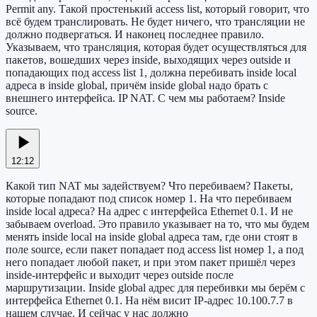
Permit any. Такой простенький access list, который говорит, что
всё будем транслировать. Не будет ничего, что трансляции не
должно подвергаться. И наконец последнее правило.
Указываем, что трансляция, которая будет осуществляться для
пакетов, вошедших через inside, выходящих через outside и
попадающих под access list 1, должна перебивать inside local
адреса в inside global, причём inside global надо брать с
внешнего интерфейса. IP NAT. С чем мы работаем? Inside
source.
12:12
Какой тип NAT мы задействуем? Что перебиваем? Пакеты,
которые попадают под список номер 1. На что перебиваем
inside local адреса? На адрес с интерфейса Ethernet 0.1. И не
забываем overload. Это правило указывает на то, что мы будем
менять inside local на inside global адреса там, где они стоят в
поле source, если пакет попадает под access list номер 1, а под
него попадает любой пакет, и при этом пакет пришёл через
inside-интерфейс и выходит через outside после
маршрутизации. Inside global адрес для перебивки мы берём с
интерфейса Ethernet 0.1. На нём висит IP-адрес 10.100.7.7 в
нашем случае. И сейчас у нас должно