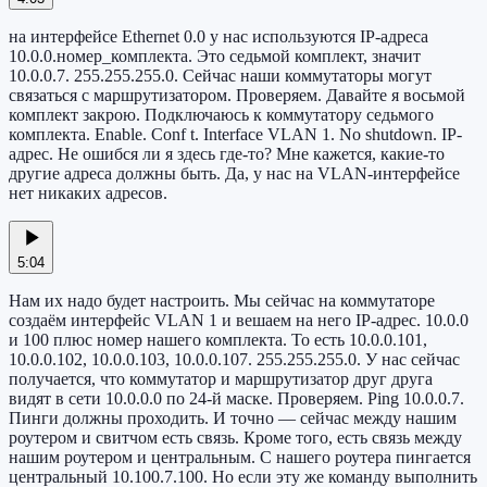
на интерфейсе Ethernet 0.0 у нас используются IP-адреса
10.0.0.номер_комплекта. Это седьмой комплект, значит
10.0.0.7. 255.255.255.0. Сейчас наши коммутаторы могут
связаться с маршрутизатором. Проверяем. Давайте я восьмой
комплект закрою. Подключаюсь к коммутатору седьмого
комплекта. Enable. Conf t. Interface VLAN 1. No shutdown. IP-
адрес. Не ошибся ли я здесь где-то? Мне кажется, какие-то
другие адреса должны быть. Да, у нас на VLAN-интерфейсе
нет никаких адресов.
5:04
Нам их надо будет настроить. Мы сейчас на коммутаторе
создаём интерфейс VLAN 1 и вешаем на него IP-адрес. 10.0.0
и 100 плюс номер нашего комплекта. То есть 10.0.0.101,
10.0.0.102, 10.0.0.103, 10.0.0.107. 255.255.255.0. У нас сейчас
получается, что коммутатор и маршрутизатор друг друга
видят в сети 10.0.0.0 по 24-й маске. Проверяем. Ping 10.0.0.7.
Пинги должны проходить. И точно — сейчас между нашим
роутером и свитчом есть связь. Кроме того, есть связь между
нашим роутером и центральным. С нашего роутера пингается
центральный 10.100.7.100. Но если эту же команду выполнить