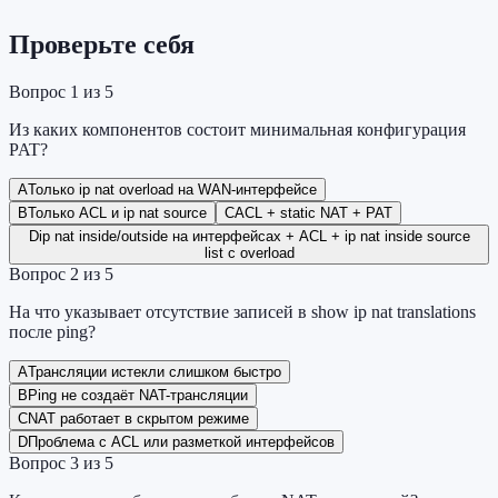
Проверьте себя
Вопрос
1
из
5
Из каких компонентов состоит минимальная конфигурация
PAT?
A
Только ip nat overload на WAN-интерфейсе
B
Только ACL и ip nat source
C
ACL + static NAT + PAT
D
ip nat inside/outside на интерфейсах + ACL + ip nat inside source
list с overload
Вопрос
2
из
5
На что указывает отсутствие записей в show ip nat translations
после ping?
A
Трансляции истекли слишком быстро
B
Ping не создаёт NAT-трансляции
C
NAT работает в скрытом режиме
D
Проблема с ACL или разметкой интерфейсов
Вопрос
3
из
5