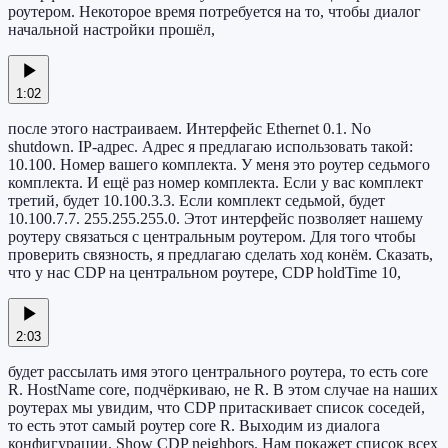
роутером. Некоторое время потребуется на то, чтобы диалог
начальной настройки прошёл,
1:02
после этого настраиваем. Интерфейс Ethernet 0.1. No
shutdown. IP-адрес. Адрес я предлагаю использовать такой:
10.100. Номер вашего комплекта. У меня это роутер седьмого
комплекта. И ещё раз номер комплекта. Если у вас комплект
третий, будет 10.100.3.3. Если комплект седьмой, будет
10.100.7.7. 255.255.255.0. Этот интерфейс позволяет нашему
роутеру связаться с центральным роутером. Для того чтобы
проверить связность, я предлагаю сделать ход конём. Сказать,
что у нас CDP на центральном роутере, CDP holdTime 10,
2:03
будет рассылать имя этого центрального роутера, то есть core
R. HostName core, подчёркиваю, не R. В этом случае на наших
роутерах мы увидим, что CDP притаскивает список соседей,
то есть этот самый роутер core R. Выходим из диалога
конфигурации. Show CDP neighbors. Нам покажет список всех