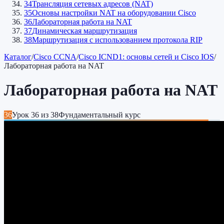
34
Трансляция сетевых адресов (NAT)
35
Основы настройки NAT на оборудовании Cisco
36
Лабораторная работа на NAT
37
Динамическая маршрутизация
38
Маршрутизация с использованием протокола RIP
Каталог
/
Cisco CCNA
/
Cisco ICND1: основы сетей и Cisco IOS
/
Лабораторная работа на NAT
Лабораторная работа на NAT
36
Урок
36
из
38
Фундаментальный курс