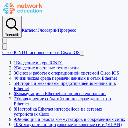
Каталог
Глоссарий
Прогресс
Поиск
⌘K
Cisco ICND1: основы сетей и Cisco IOS
1
Введение в курс ICND1
2
Введение в сетевые технологии
3
Основы работы с операционной системой Cisco IOS
4
Физическая среда передачи данных в сетях Ethernet
5
История и механизмы предотвращения коллизий в
Ethernet
6
Коммутация в Ethernet: история и технологии
7
Упорядочение событий при передаче данных по
Ethernet
8
Настройка Ethernet интерфейсов на сетевых
устройствах Cisco
9
Эволюция и работа коммутаторов в современных сетях
10
Коммутация и виртуальные локальные сети (VLAN)