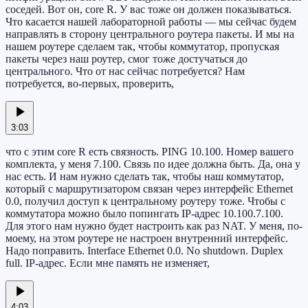
соседей. Вот он, core R. У вас тоже он должен показываться.
Что касается нашей лабораторной работы — мы сейчас будем
направлять в сторону центрального роутера пакеты. И мы на
нашем роутере сделаем так, чтобы коммутатор, пропуская
пакеты через наш роутер, смог тоже достучаться до
центрального. Что от нас сейчас потребуется? Нам
потребуется, во-первых, проверить,
3:03
что с этим core R есть связность. PING 10.100. Номер вашего
комплекта, у меня 7.100. Связь по идее должна быть. Да, она у
нас есть. И нам нужно сделать так, чтобы наш коммутатор,
который с маршрутизатором связан через интерфейс Ethernet
0.0, получил доступ к центральному роутеру тоже. Чтобы с
коммутатора можно было попингать IP-адрес 10.100.7.100.
Для этого нам нужно будет настроить как раз NAT. У меня, по-
моему, на этом роутере не настроен внутренний интерфейс.
Надо поправить. Interface Ethernet 0.0. No shutdown. Duplex
full. IP-адрес. Если мне память не изменяет,
4:03