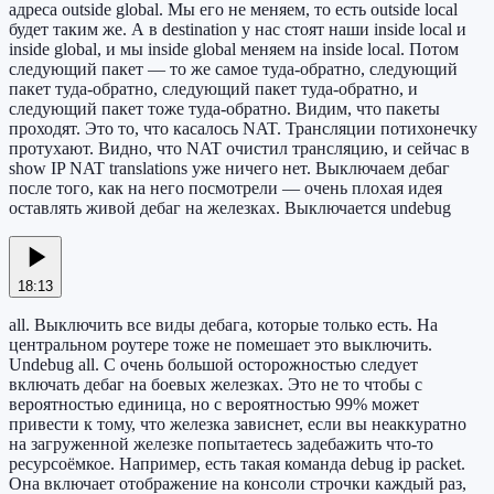
адреса outside global. Мы его не меняем, то есть outside local
будет таким же. А в destination у нас стоят наши inside local и
inside global, и мы inside global меняем на inside local. Потом
следующий пакет — то же самое туда-обратно, следующий
пакет туда-обратно, следующий пакет туда-обратно, и
следующий пакет тоже туда-обратно. Видим, что пакеты
проходят. Это то, что касалось NAT. Трансляции потихонечку
протухают. Видно, что NAT очистил трансляцию, и сейчас в
show IP NAT translations уже ничего нет. Выключаем дебаг
после того, как на него посмотрели — очень плохая идея
оставлять живой дебаг на железках. Выключается undebug
18:13
all. Выключить все виды дебага, которые только есть. На
центральном роутере тоже не помешает это выключить.
Undebug all. С очень большой осторожностью следует
включать дебаг на боевых железках. Это не то чтобы с
вероятностью единица, но с вероятностью 99% может
привести к тому, что железка зависнет, если вы неаккуратно
на загруженной железке попытаетесь задебажить что-то
ресурсоёмкое. Например, есть такая команда debug ip packet.
Она включает отображение на консоли строчки каждый раз,