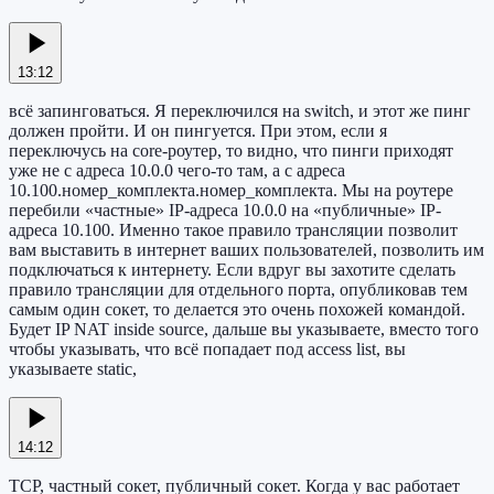
13:12
всё запинговаться. Я переключился на switch, и этот же пинг
должен пройти. И он пингуется. При этом, если я
переключусь на core-роутер, то видно, что пинги приходят
уже не с адреса 10.0.0 чего-то там, а с адреса
10.100.номер_комплекта.номер_комплекта. Мы на роутере
перебили «частные» IP-адреса 10.0.0 на «публичные» IP-
адреса 10.100. Именно такое правило трансляции позволит
вам выставить в интернет ваших пользователей, позволить им
подключаться к интернету. Если вдруг вы захотите сделать
правило трансляции для отдельного порта, опубликовав тем
самым один сокет, то делается это очень похожей командой.
Будет IP NAT inside source, дальше вы указываете, вместо того
чтобы указывать, что всё попадает под access list, вы
указываете static,
14:12
TCP, частный сокет, публичный сокет. Когда у вас работает