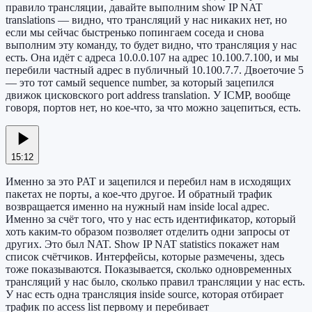
правило трансляции, давайте выполним show IP NAT
translations — видно, что трансляций у нас никаких нет, но
если мы сейчас быстренько попингаем соседа и снова
выполним эту команду, то будет видно, что трансляция у нас
есть. Она идёт с адреса 10.0.0.107 на адрес 10.100.7.100, и мы
перебили частный адрес в публичный 10.100.7.7. Двоеточие 5
— это тот самый sequence number, за который зацепился
движок цисковского port address translation. У ICMP, вообще
говоря, портов нет, но кое-что, за что можно зацепиться, есть.
15:12
Именно за это PAT и зацепился и перебил нам в исходящих
пакетах не порты, а кое-что другое. И обратный трафик
возвращается именно на нужный нам inside local адрес.
Именно за счёт того, что у нас есть идентификатор, который
хоть каким-то образом позволяет отделить одни запросы от
других. Это был NAT. Show IP NAT statistics покажет нам
список счётчиков. Интерфейсы, которые размечены, здесь
тоже показываются. Показывается, сколько одновременных
трансляций у нас было, сколько правил трансляции у нас есть.
У нас есть одна трансляция inside source, которая отбирает
трафик по access list первому и перебивает