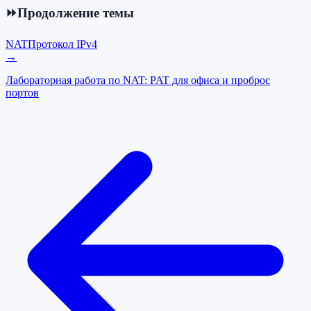
⏩
Продолжение темы
NAT
Протокол IPv4
→
Лабораторная работа по NAT: PAT для офиса и проброс
портов