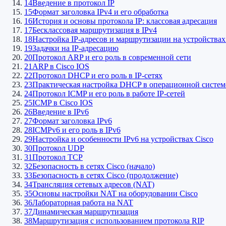
14
Введение в протокол IP
15
Формат заголовка IPv4 и его обработка
16
История и основы протокола IP: классовая адресация
17
Бесклассовая маршрутизация в IPv4
18
Настройка IP-адресов и маршрутизации на устройствах
19
Задачки на IP-адресацию
20
Протокол ARP и его роль в современной сети
21
ARP в Cisco IOS
22
Протокол DHCP и его роль в IP-сетях
23
Практическая настройка DHCP в операционной системе
24
Протокол ICMP и его роль в работе IP-сетей
25
ICMP в Cisco IOS
26
Введение в IPv6
27
Формат заголовка IPv6
28
ICMPv6 и его роль в IPv6
29
Настройка и особенности IPv6 на устройствах Cisco
30
Протокол UDP
31
Протокол TCP
32
Безопасность в сетях Cisco (начало)
33
Безопасность в сетях Cisco (продолжение)
34
Трансляция сетевых адресов (NAT)
35
Основы настройки NAT на оборудовании Cisco
36
Лабораторная работа на NAT
37
Динамическая маршрутизация
38
Маршрутизация с использованием протокола RIP