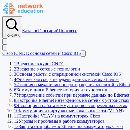
Каталог
Глоссарий
Прогресс
Поиск
⌘K
Cisco ICND1: основы сетей и Cisco IOS
1
Введение в курс ICND1
2
Введение в сетевые технологии
3
Основы работы с операционной системой Cisco IOS
4
Физическая среда передачи данных в сетях Ethernet
5
История и механизмы предотвращения коллизий в Ethern
6
Коммутация в Ethernet: история и технологии
7
Упорядочение событий при передаче данных по Ethernet
8
Настройка Ethernet интерфейсов на сетевых устройствах
9
Эволюция и работа коммутаторов в современных сетях
10
Коммутация и виртуальные локальные сети (VLAN)
11
Настройка VLAN на коммутаторах Cisco
12
Угрозы и проблемы в работе коммутаторов
13
Защита от проблем в Ethernet на коммутаторах Cisco