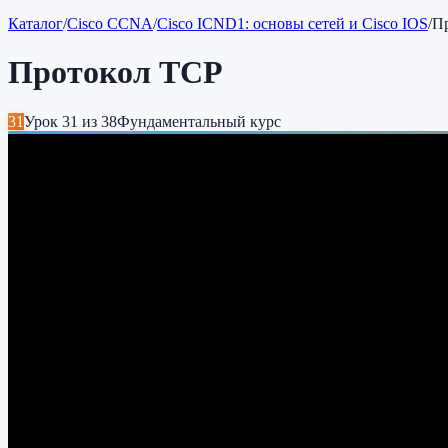
Каталог
/
Cisco CCNA
/
Cisco ICND1: основы сетей и Cisco IOS
/
П
Протокол TCP
31
Урок
31
из
38
Фундаментальный курс