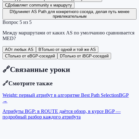
C
Добавляет community к маршруту
D
Удлиняет AS Path для конкретного соседа, делая путь менее
привлекательным
Вопрос
5
из
5
Между маршрутами от каких AS по умолчанию сравнивается
MED?
A
От любых AS
B
Только от одной и той же AS
C
Только от eBGP-соседей
D
Только от iBGP-соседей
🔗
Связанные уроки
🔗
Смотрите также
Weight: первый атрибут в алгоритме Best Path Selection
BGP
→
Атрибуты BGP: в ROUTE даётся обзор, в курсе BGP —
подробный разбор каждого атрибута