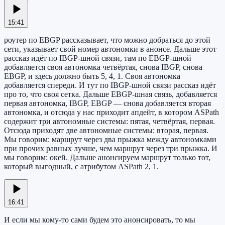
15:41
роутер по EBGP рассказывает, что можно добраться до этой
сети, указывает свой номер автономки в анонсе. Дальше этот
рассказ идёт по IBGP-шной связи, там по EBGP-шной
добавляется своя автономка четвёртая, снова IBGP, снова
EBGP, и здесь должно быть 5, 4, 1. Своя автономка
добавляется спереди. И тут по IBGP-шной связи рассказ идёт
про то, что своя сетка. Дальше EBGP-шная связь, добавляется
первая автономка, IBGP, EBGP — снова добавляется вторая
автономка, и отсюда у нас приходит апдейт, в котором ASPath
содержит три автономные системы: пятая, четвёртая, первая.
Отсюда приходят две автономные системы: вторая, первая.
Мы говорим: маршрут через два прыжка между автономками
при прочих равных лучше, чем маршрут через три прыжка. И
мы говорим: окей. Дальше анонсируем маршрут только тот,
который выгодный, с атрибутом ASPath 2, 1.
16:41
И если мы кому-то сами будем это анонсировать, то мы