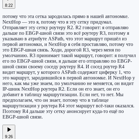
8:22
потому что эта сетка зародилась прямо в нашей автономке.
NextHop — это я, потому что я эту сетку придумал.
Отправляет эту сетку роутеру R2. R2 говорит: я отправляю
дальше по EBGP-шной связи это всё роутеру R3, поэтому я
указываю в атрибуте ASPath, что этот маршрут пришёл из
первой автономки, и NextHop я себя проставляю, потому что
это EBGP-шная связь. Ходи, дорогой R3, через меня по
умолчанию. R3 принимает такой маршрут, говорит: я получил
его по EBGP-шной связи, я дальше его отправляю по EBGP-
шной связи своему соседу роутеру R4. И сосед роутер R4
видит маршрут, у которого ASPath содержит циферку 1, что
это маршрут, зародившийся в первой автономке. И NextHop у
него, как мы уже знаем, по умолчанию не меняется, он видит
IP-шник NextHop роутера R2. Если он его знает, он его
добавит в таблицу маршрутизации. Если нет, то нет. Мы
предполагаем, что он знает, потому что в таблице
маршрутизации у роутера R4 этот маршрут всё-таки оказался.
Поэтому R4 дальше эту сетку анонсирует куда-то ещё по
EBGP-шной связи.
9:26