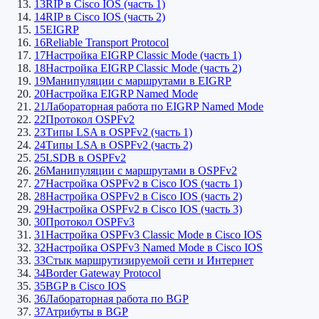
13
RIP в Cisco IOS (часть 1)
14
RIP в Cisco IOS (часть 2)
15
EIGRP
16
Reliable Transport Protocol
17
Настройка EIGRP Classic Mode (часть 1)
18
Настройка EIGRP Classic Mode (часть 2)
19
Манипуляции с маршрутами в EIGRP
20
Настройка EIGRP Named Mode
21
Лабораторная работа по EIGRP Named Mode
22
Протокол OSPFv2
23
Типы LSA в OSPFv2 (часть 1)
24
Типы LSA в OSPFv2 (часть 2)
25
LSDB в OSPFv2
26
Манипуляции с маршрутами в OSPFv2
27
Настройка OSPFv2 в Cisco IOS (часть 1)
28
Настройка OSPFv2 в Cisco IOS (часть 2)
29
Настройка OSPFv2 в Cisco IOS (часть 3)
30
Протокол OSPFv3
31
Настройка OSPFv3 Classic Mode в Cisco IOS
32
Настройка OSPFv3 Named Mode в Cisco IOS
33
Стык маршрутизируемой сети и Интернет
34
Border Gateway Protocol
35
BGP в Cisco IOS
36
Лабораторная работа по BGP
37
Атрибуты в BGP