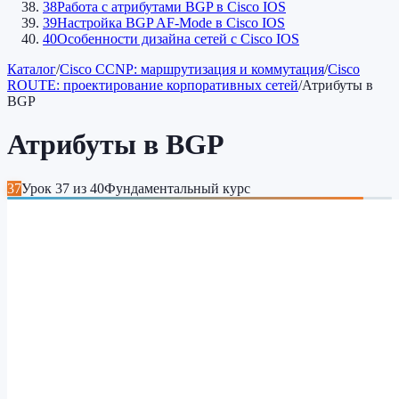
38
Работа с атрибутами BGP в Cisco IOS
39
Настройка BGP AF-Mode в Cisco IOS
40
Особенности дизайна сетей c Cisco IOS
Каталог
/
Cisco CCNP: маршрутизация и коммутация
/
Cisco
ROUTE: проектирование корпоративных сетей
/
Атрибуты в
BGP
Атрибуты в BGP
37
Урок
37
из
40
Фундаментальный курс