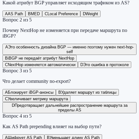
Какой атрибут BGP управляет исходящим трафиком из AS?
A
AS Path
B
MED
C
Local Preference
D
Weight
Вопрос
2
из
5
Почему NextHop не изменяется при передаче маршрута по
iBGP?
A
Это особенность дизайна BGP — именно поэтому нужен next-hop-
self
B
iBGP не передаёт атрибут NextHop
C
NextHop изменяется автоматически
D
Это ошибка в протоколе
Вопрос
3
из
5
Что делает community no-export?
A
Блокирует iBGP-анонсы
B
Удаляет маршрут из таблицы
C
Увеличивает метрику маршрута
D
Предотвращает дальнейшее распространение маршрута за
пределы AS
Вопрос
4
из
5
Как AS Path prepending влияет на выбор пути?
A
Шифрует AS Path
B
Уменьшает длину AS Path