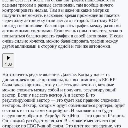
разным трассам в разные автономки, там вообще ничего
контролировать нельзя. Там вы даже никакие метрики
получить не можете, насколько время прохождения пакетов
через одну автономку отличается от второй. Поэтому BGP
никогда не позволяет балансировать трафик между разными
автономными системами. Если очень сильно хочется, можно
попытаться балансировать трафик в своей автономке. И если
очень сильно хочется, можно балансировать трафик между
двумя аплинками в сторону одной и той же автономки.
4:08
Но это очень редкое явление. Дальше. Когда у нас есть
дистанц-векторные протоколы, как вы помните, в EIGRP
была такая картинка, что у нас есть два вектора, которые
можно сложить между собой и получить результирующий
вектор. Если у нас есть вектор А и вектор Б, то
результирующий вектор — это будет как правило сложения
векторов. Вектор, которым будут обмениваться роутеры, будет
состоять из этих самых атрибутов. И выглядеть он будет
следующим образом. Атрибут NextHop — это просто IP-шник.
Он каждый раз будет меняться. Вы можете менять его при
отправке по EBGP-шной связи. Это штатное поведение, что