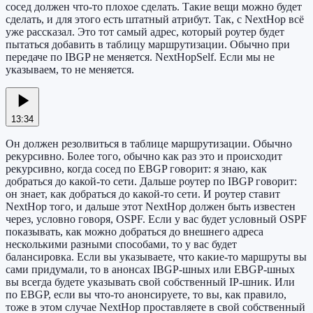
сосед должен что-то плохое сделать. Такие вещи можно будет
сделать, и для этого есть штатный атрибут. Так, с NextHop всё
уже рассказал. Это тот самый адрес, который роутер будет
пытаться добавить в таблицу маршрутизации. Обычно при
передаче по IBGP не меняется. NextHopSelf. Если мы не
указываем, то не меняется.
13:34
Он должен резолвиться в таблице маршрутизации. Обычно
рекурсивно. Более того, обычно как раз это и происходит
рекурсивно, когда сосед по EBGP говорит: я знаю, как
добраться до какой-то сети. Дальше роутер по IBGP говорит:
он знает, как добраться до какой-то сети. И роутер ставит
NextHop того, и дальше этот NextHop должен быть известен
через, условно говоря, OSPF. Если у вас будет условный OSPF
показывать, как можно добраться до внешнего адреса
несколькими разными способами, то у вас будет
балансировка. Если вы указываете, что какие-то маршруты вы
сами придумали, то в анонсах IBGP-шных или EBGP-шных
вы всегда будете указывать свой собственный IP-шник. Или
по EBGP, если вы что-то анонсируете, то вы, как правило,
тоже в этом случае NextHop проставляете в свой собственный