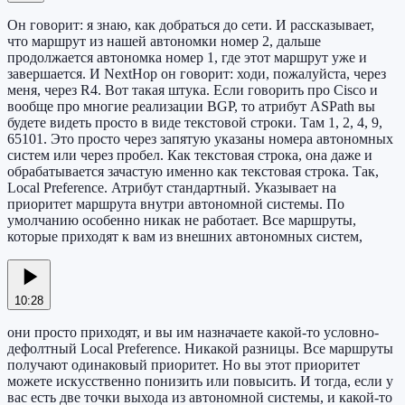
Он говорит: я знаю, как добраться до сети. И рассказывает,
что маршрут из нашей автономки номер 2, дальше
продолжается автономка номер 1, где этот маршрут уже и
завершается. И NextHop он говорит: ходи, пожалуйста, через
меня, через R4. Вот такая штука. Если говорить про Cisco и
вообще про многие реализации BGP, то атрибут ASPath вы
будете видеть просто в виде текстовой строки. Там 1, 2, 4, 9,
65101. Это просто через запятую указаны номера автономных
систем или через пробел. Как текстовая строка, она даже и
обрабатывается зачастую именно как текстовая строка. Так,
Local Preference. Атрибут стандартный. Указывает на
приоритет маршрута внутри автономной системы. По
умолчанию особенно никак не работает. Все маршруты,
которые приходят к вам из внешних автономных систем,
10:28
они просто приходят, и вы им назначаете какой-то условно-
дефолтный Local Preference. Никакой разницы. Все маршруты
получают одинаковый приоритет. Но вы этот приоритет
можете искусственно понизить или повысить. И тогда, если у
вас есть две точки выхода из автономной системы, и какой-то