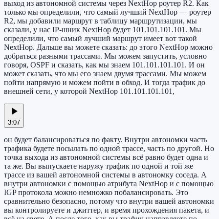
выход из автономной системы через NextHop роутер R2. Как
только мы определили, что самый лучший NextHop — роутер
R2, мы добавили маршрут в таблицу маршрутизации, мы
сказали, у нас IP-шник NextHop будет 101.101.101.101. Мы
определили, что самый лучший маршрут имеет вот такой
NextHop. Дальше вы можете сказать: до этого NextHop можно
добраться разными трассами. Мы можем запустить, условно
говоря, OSPF и сказать, как мы знаем 101.101.101.101. И он
может сказать, что мы его знаем двумя трассами. Мы можем
пойти напрямую и можем пойти в обход. И тогда трафик до
внешней сети, у которой NextHop 101.101.101.101,
3:07
он будет балансироваться по факту. Внутри автономки часть
трафика будете посылать по одной трассе, часть по другой. Но
точка выхода из автономной системы всё равно будет одна и
та же. Вы выпускаете наружу трафик по одной и той же
трассе из вашей автономной системы в автономку соседа. А
внутри автономки с помощью атрибута NextHop и с помощью
IGP протокола можно немножко побалансировать. Это
сравнительно безопасно, потому что внутри вашей автономки
вы контролируете и джиттер, и время прохождения пакета, и
всё на свете. А после того, как вы трафик направляете по