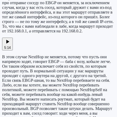
при отправке соседу по EBGP он меняется, за исключением
случая, когда у вас есть сосед, который дружит с вами из-под
определённого интерфейса, и вы этот маршрут отправляете в
тот же самый интерфейс, из-под которого он пришёл. Более
строго — не по тому же интерфейсу, а в той же самой IP-сети.
То, что мы с вами наблюдали в лабе, когда маршрут приходит
от 192.168.0.1, а отправляется на 192.168.0.2.
5:14
В этом случае NextHop не меняется, потому что пусть они
напрямую ходят, говорит EBGP — баба с возу, кобыле легче.
Он таким образом исключает себя из свойств, по которым
проходит путь. В нормальной ситуации у нас маршруты
проходят с одного роутера на другой, с другого на третий.
Если связь EBGP-шная, то вы NextHop перебиваете на себя.
Либо, если вы хотите, вы можете NextHop перебивать
политикой, можете перебивать с помощью NextHopSelf на
себя, можете перебивать вообще на какой-нибудь левый
NextHop. Вы можете написать роутмап, который будет на
приходящий маршрут ставить NextHop вообще совершенно
произвольный. BGP позволяет такие штуки делать. Маршрут
приходит к вам, сосед говорит: ходи через меня, а вы