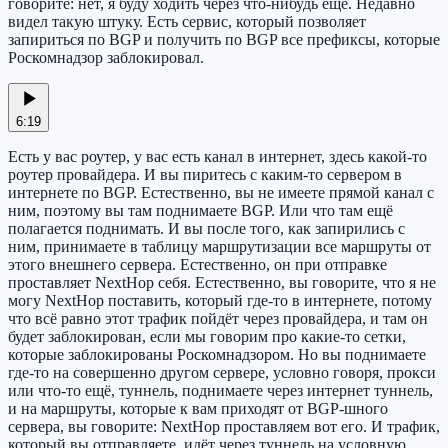
говорите: нет, я буду ходить через что-нибудь ещё. Недавно
видел такую штуку. Есть сервис, который позволяет
запириться по BGP и получить по BGP все префиксы, которые
Роскомнадзор заблокировал.
6:19
Есть у вас роутер, у вас есть канал в интернет, здесь какой-то
роутер провайдера. И вы пиритесь с каким-то сервером в
интернете по BGP. Естественно, вы не имеете прямой канал с
ним, поэтому вы там поднимаете BGP. Или что там ещё
полагается поднимать. И вы после того, как запирились с
ним, принимаете в таблицу маршрутизации все маршруты от
этого внешнего сервера. Естественно, он при отправке
проставляет NextHop себя. Естественно, вы говорите, что я не
могу NextHop поставить, который где-то в интернете, потому
что всё равно этот трафик пойдёт через провайдера, и там он
будет заблокирован, если мы говорим про какие-то сетки,
которые заблокированы Роскомнадзором. Но вы поднимаете
где-то на совершенно другом сервере, условно говоря, прокси
или что-то ещё, туннель, поднимаете через интернет туннель,
и на маршруты, которые к вам приходят от BGP-шного
сервера, вы говорите: NextHop проставляем вот его. И трафик,
который вы отправляете, идёт через туннель на условную