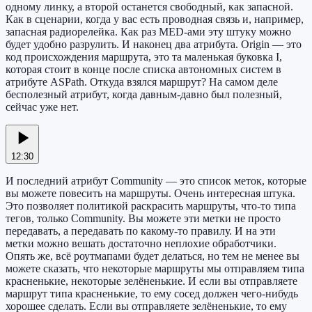
одному линку, а второй останется свободный, как запасной.
Как в сценарии, когда у вас есть проводная связь и, например,
запасная радиорелейка. Как раз MED-ами эту штуку можно
будет удобно разрулить. И наконец два атрибута. Origin — это
код происхождения маршрута, это та маленькая буковка I,
которая стоит в конце после списка автономных систем в
атрибуте ASPath. Откуда взялся маршрут? На самом деле
бесполезный атрибут, когда давным-давно был полезный,
сейчас уже нет.
12:30
И последний атрибут Community — это список меток, которые
вы можете повесить на маршруты. Очень интересная штука.
Это позволяет политикой раскрасить маршруты, что-то типа
тегов, только Community. Вы можете эти метки не просто
передавать, а передавать по какому-то правилу. И на эти
метки можно вешать достаточно неплохие обработчики.
Опять же, всё роутмапами будет делаться, но тем не менее вы
можете сказать, что некоторые маршруты мы отправляем типа
красненькие, некоторые зелёненькие. И если вы отправляете
маршрут типа красненькие, то ему сосед должен чего-нибудь
хорошее сделать. Если вы отправляете зелёненькие, то ему