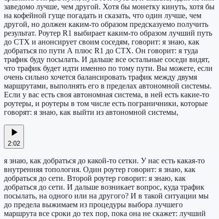
заведомо лучше, чем другой. Хотя бы монетку кинуть, хотя бы
на кофейной гуще погадать и сказать, что один лучше, чем
другой, но должен каким-то образом предсказуемо получить
результат. Роутер R1 выбирает каким-то образом лучший путь
до CTX и анонсирует своим соседям, говорит: я знаю, как
добраться по пути А плюс R1 до CTX. Он говорит: я туда
трафик буду посылать. И дальше все остальные соседи видят,
что трафик будет идти именно по тому пути. Вы можете, если
очень сильно хочется балансировать трафик между двумя
маршрутами, выполнять его в пределах автономной системы.
Если у вас есть своя автономная система, в ней есть какие-то
роутеры, и роутеры в том числе есть пограничники, которые
говорят: я знаю, как выйти из автономной системы,
2:02
я знаю, как добраться до какой-то сетки. У нас есть какая-то
внутренняя топология. Один роутер говорит: я знаю, как
добраться до сети. Второй роутер говорит: я знаю, как
добраться до сети. И дальше возникает вопрос, куда трафик
посылать, на одного или на другого? И в такой ситуации мы
до предела выжимаем из процедуры выбора лучшего
маршрута все сроки до тех пор, пока она не скажет: лучший