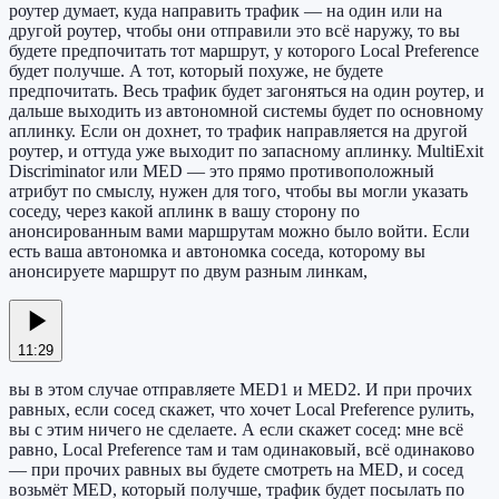
роутер думает, куда направить трафик — на один или на
другой роутер, чтобы они отправили это всё наружу, то вы
будете предпочитать тот маршрут, у которого Local Preference
будет получше. А тот, который похуже, не будете
предпочитать. Весь трафик будет загоняться на один роутер, и
дальше выходить из автономной системы будет по основному
аплинку. Если он дохнет, то трафик направляется на другой
роутер, и оттуда уже выходит по запасному аплинку. MultiExit
Discriminator или MED — это прямо противоположный
атрибут по смыслу, нужен для того, чтобы вы могли указать
соседу, через какой аплинк в вашу сторону по
анонсированным вами маршрутам можно было войти. Если
есть ваша автономка и автономка соседа, которому вы
анонсируете маршрут по двум разным линкам,
11:29
вы в этом случае отправляете MED1 и MED2. И при прочих
равных, если сосед скажет, что хочет Local Preference рулить,
вы с этим ничего не сделаете. А если скажет сосед: мне всё
равно, Local Preference там и там одинаковый, всё одинаково
— при прочих равных вы будете смотреть на MED, и сосед
возьмёт MED, который получше, трафик будет посылать по