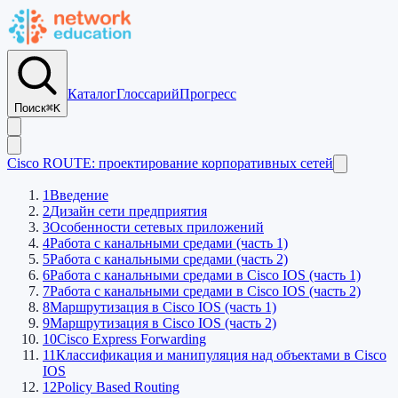
Каталог
Глоссарий
Прогресс
Поиск
⌘K
Cisco ROUTE: проектирование корпоративных сетей
1
Введение
2
Дизайн сети предприятия
3
Особенности сетевых приложений
4
Работа с канальными средами (часть 1)
5
Работа с канальными средами (часть 2)
6
Работа с канальными средами в Cisco IOS (часть 1)
7
Работа с канальными средами в Cisco IOS (часть 2)
8
Маршрутизация в Cisco IOS (часть 1)
9
Маршрутизация в Cisco IOS (часть 2)
10
Cisco Express Forwarding
11
Классификация и манипуляция над объектами в Cisco
IOS
12
Policy Based Routing