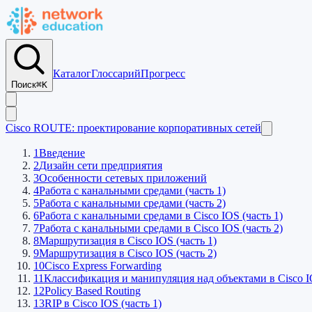
Каталог
Глоссарий
Прогресс
Поиск
⌘K
Cisco ROUTE: проектирование корпоративных сетей
1
Введение
2
Дизайн сети предприятия
3
Особенности сетевых приложений
4
Работа с канальными средами (часть 1)
5
Работа с канальными средами (часть 2)
6
Работа с канальными средами в Cisco IOS (часть 1)
7
Работа с канальными средами в Cisco IOS (часть 2)
8
Маршрутизация в Cisco IOS (часть 1)
9
Маршрутизация в Cisco IOS (часть 2)
10
Cisco Express Forwarding
11
Классификация и манипуляция над объектами в Cisco 
12
Policy Based Routing
13
RIP в Cisco IOS (часть 1)