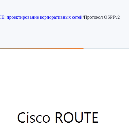
E: проектирование корпоративных сетей
/
Протокол OSPFv2