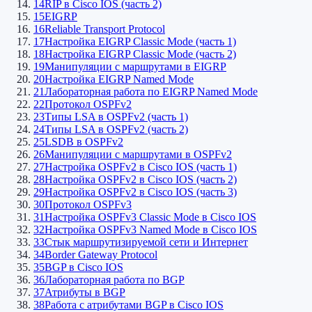
14
RIP в Cisco IOS (часть 2)
15
EIGRP
16
Reliable Transport Protocol
17
Настройка EIGRP Classic Mode (часть 1)
18
Настройка EIGRP Classic Mode (часть 2)
19
Манипуляции с маршрутами в EIGRP
20
Настройка EIGRP Named Mode
21
Лабораторная работа по EIGRP Named Mode
22
Протокол OSPFv2
23
Типы LSA в OSPFv2 (часть 1)
24
Типы LSA в OSPFv2 (часть 2)
25
LSDB в OSPFv2
26
Манипуляции с маршрутами в OSPFv2
27
Настройка OSPFv2 в Cisco IOS (часть 1)
28
Настройка OSPFv2 в Cisco IOS (часть 2)
29
Настройка OSPFv2 в Cisco IOS (часть 3)
30
Протокол OSPFv3
31
Настройка OSPFv3 Classic Mode в Cisco IOS
32
Настройка OSPFv3 Named Mode в Cisco IOS
33
Стык маршрутизируемой сети и Интернет
34
Border Gateway Protocol
35
BGP в Cisco IOS
36
Лабораторная работа по BGP
37
Атрибуты в BGP
38
Работа с атрибутами BGP в Cisco IOS