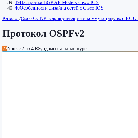
39
Настройка BGP AF-Mode в Cisco IOS
40
Особенности дизайна сетей c Cisco IOS
Каталог
/
Cisco CCNP: маршрутизация и коммутация
/
Cisco ROUT
Протокол OSPFv2
22
Урок
22
из
40
Фундаментальный курс