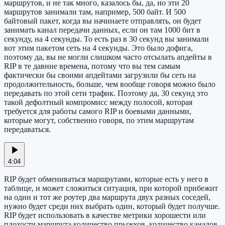
маршрутов, и не так много, казалось бы, да, но эти 20
маршрутов занимали там, например, 500 байт. И 500
байтовый пакет, когда вы начинаете отправлять, он будет
занимать канал передачи данных, если он там 1000 бит в
секунду, на 4 секунды. То есть раз в 30 секунд вы занимали
вот этим пакетом сеть на 4 секунды. Это было дофига,
поэтому да, вы не могли слишком часто отсылать апдейты в
RIP в те давние времена, потому что вы тем самым
фактически бы своими апдейтами загрузили бы сеть на
продолжительность, больше, чем вообще говоря можно было
передавать по этой сети трафик. Поэтому да, 30 секунд это
такой дефолтный компромисс между полосой, которая
требуется для работы самого RIP и боевыми данными,
которые могут, собственно говоря, по этим маршрутам
передаваться.
4:04
RIP будет обмениваться маршрутами, которые есть у него в
таблице, и может сложиться ситуация, при которой прибежит
на один и тот же роутер два маршрута двух разных соседей,
нужно будет среди них выбрать один, который будет получше.
RIP будет использовать в качестве метрики хорошести или
плохости маршрута количество прыжков, количество каналов