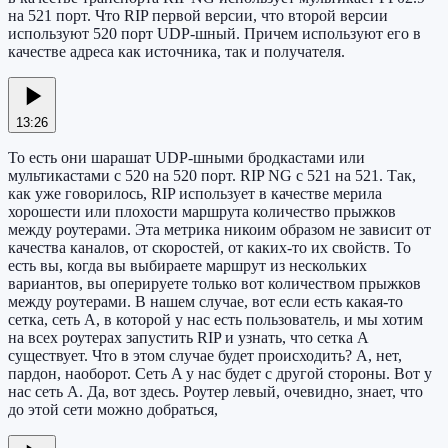
на 521 порт. Что RIP первой версии, что второй версии
используют 520 порт UDP-шный. Причем используют его в
качестве адреса как источника, так и получателя.
13:26
То есть они шарашат UDP-шными бродкастами или
мультикастами с 520 на 520 порт. RIP NG с 521 на 521. Так,
как уже говорилось, RIP использует в качестве мерила
хорошести или плохости маршрута количество прыжков
между роутерами. Эта метрика никоим образом не зависит от
качества каналов, от скоростей, от каких-то их свойств. То
есть вы, когда вы выбираете маршрут из нескольких
вариантов, вы оперируете только вот количеством прыжков
между роутерами. В нашем случае, вот если есть какая-то
сетка, сеть A, в которой у нас есть пользователь, и мы хотим
на всех роутерах запустить RIP и узнать, что сетка A
существует. Что в этом случае будет происходить? А, нет,
пардон, наоборот. Сеть A у нас будет с другой стороны. Вот у
нас сеть A. Да, вот здесь. Роутер левый, очевидно, знает, что
до этой сети можно добраться,