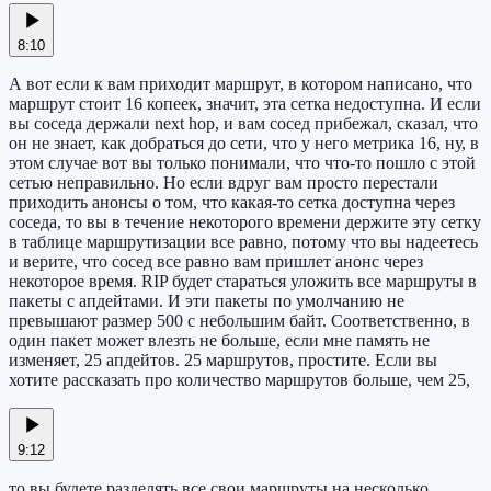
8:10
А вот если к вам приходит маршрут, в котором написано, что
маршрут стоит 16 копеек, значит, эта сетка недоступна. И если
вы соседа держали next hop, и вам сосед прибежал, сказал, что
он не знает, как добраться до сети, что у него метрика 16, ну, в
этом случае вот вы только понимали, что что-то пошло с этой
сетью неправильно. Но если вдруг вам просто перестали
приходить анонсы о том, что какая-то сетка доступна через
соседа, то вы в течение некоторого времени держите эту сетку
в таблице маршрутизации все равно, потому что вы надеетесь
и верите, что сосед все равно вам пришлет анонс через
некоторое время. RIP будет стараться уложить все маршруты в
пакеты с апдейтами. И эти пакеты по умолчанию не
превышают размер 500 с небольшим байт. Соответственно, в
один пакет может влезть не больше, если мне память не
изменяет, 25 апдейтов. 25 маршрутов, простите. Если вы
хотите рассказать про количество маршрутов больше, чем 25,
9:12
то вы будете разделять все свои маршруты на несколько