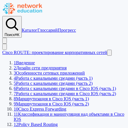
Каталог
Глоссарий
Прогресс
Поиск
⌘K
Cisco ROUTE: проектирование корпоративных сетей
1
Введение
2
Дизайн сети предприятия
3
Особенности сетевых приложений
4
Работа с канальными средами (часть 1)
5
Работа с канальными средами (часть 2)
6
Работа с канальными средами в Cisco IOS (часть 1)
7
Работа с канальными средами в Cisco IOS (часть 2)
8
Маршрутизация в Cisco IOS (часть 1)
9
Маршрутизация в Cisco IOS (часть 2)
10
Cisco Express Forwarding
11
Классификация и манипуляция над объектами в Cisco
IOS
12
Policy Based Routing