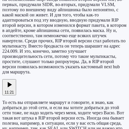
первых, придумали SIDR, во-вторых, придумали VLSM,
поэтому по внешнему виду айпишника было непонятно, с
какой маской он живет. И для того, чтобы как-то
адаптироваться под эту вводную, вводную придумали RIP
второй версии, в котором изменился формат пакета, в котором
в апдейте, кроме айпишника сети, появилась маска. Ну и,
соответственно, там немножечко еще всяких штучек
навертели. Среди прочих, RIP второй версии стал работать по
мультикасту. Вместо бродкаста он теперь шарашит на адрес
224.009. И это, конечно, заметно улучшает
производительность сети, потому что такие мультикасты,
простите, слушают только рипроутеры. Да, в RIP второй
версии появилась возможность указать кастомный next hub
для маршрута.
11:21
То есть вы отправляете маршрут и говорите, я знаю, как
добраться до этой сети, и если вы хотите добраться до этой
сети тоже, не надо ходить через меня, ходите через Васю. Вот
такая вот штука в RIP второй версии есть. Иногда она бывает
полезна, например, в ситуации, если у вас есть общая среда,
ну, например, там, как SEAL или SWITCH или не важно что,