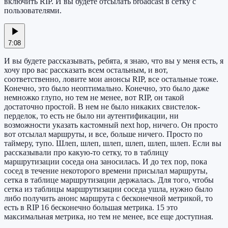
включить RIP. И вы будете отсылать broadcast в сетку с
пользователями.
7:08
И вы будете рассказывать, ребята, я знаю, что вы у меня есть, я
хочу про вас рассказать всем остальным, и вот,
соответственно, ловите мои анонсы RIP, все остальные тоже.
Конечно, это было неоптимально. Конечно, это было даже
немножко глупо, но тем не менее, вот RIP, он такой
достаточно простой. В нем не было никаких свистелок-
перделок, то есть не было ни аутентификации, ни
возможности указать кастомный next hop, ничего. Он просто
вот отсылал маршруты, и все, больше ничего. Просто по
таймеру, тупо. Шлеп, шлеп, шлеп, шлеп, шлеп, шлеп. Если вы
рассказывали про какую-то сетку, то в таблицу
маршрутизации соседа она заносилась. И до тех пор, пока
сосед в течение некоторого времени присылал маршруты,
сетка в таблице маршрутизации держалась. Для того, чтобы
сетка из таблицы маршрутизации соседа ушла, нужно было
либо получить анонс маршрута с бесконечной метрикой, то
есть в RIP 16 бесконечно большая метрика. 15 это
максимальная метрика, но тем не менее, все еще доступная.