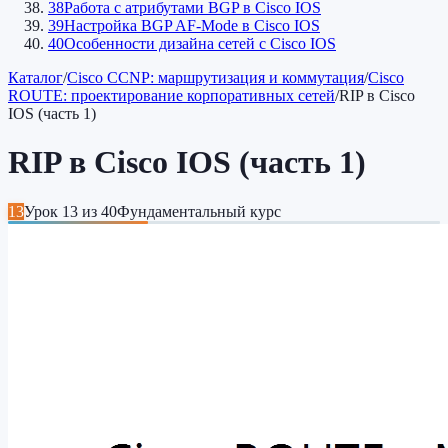
38
Работа с атрибутами BGP в Cisco IOS
39
Настройка BGP AF-Mode в Cisco IOS
40
Особенности дизайна сетей c Cisco IOS
Каталог
/
Cisco CCNP: маршрутизация и коммутация
/
Cisco
ROUTE: проектирование корпоративных сетей
/
RIP в Cisco
IOS (часть 1)
RIP в Cisco IOS (часть 1)
13
Урок
13
из
40
Фундаментальный курс