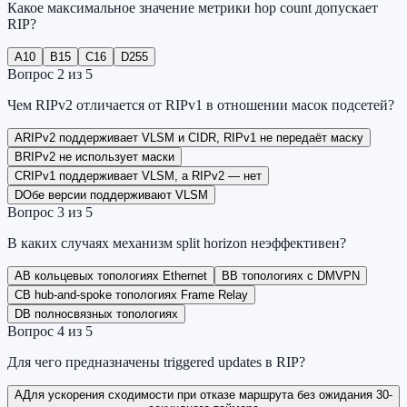
Какое максимальное значение метрики hop count допускает
RIP?
A
10
B
15
C
16
D
255
Вопрос
2
из
5
Чем RIPv2 отличается от RIPv1 в отношении масок подсетей?
A
RIPv2 поддерживает VLSM и CIDR, RIPv1 не передаёт маску
B
RIPv2 не использует маски
C
RIPv1 поддерживает VLSM, а RIPv2 — нет
D
Обе версии поддерживают VLSM
Вопрос
3
из
5
В каких случаях механизм split horizon неэффективен?
A
В кольцевых топологиях Ethernet
B
В топологиях с DMVPN
C
В hub-and-spoke топологиях Frame Relay
D
В полносвязных топологиях
Вопрос
4
из
5
Для чего предназначены triggered updates в RIP?
A
Для ускорения сходимости при отказе маршрута без ожидания 30-