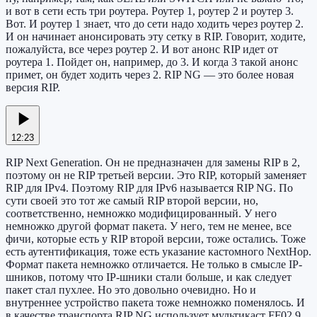
и вот в сети есть три роутера. Роутер 1, роутер 2 и роутер 3.
Вот. И роутер 1 знает, что до сети надо ходить через роутер 2.
И он начинает анонсировать эту сетку в RIP. Говорит, ходите,
пожалуйста, все через роутер 2. И вот анонс RIP идет от
роутера 1. Пойдет он, например, до 3. И когда 3 такой анонс
примет, он будет ходить через 2. RIP NG — это более новая
версия RIP.
12:23
RIP Next Generation. Он не предназначен для замены RIP в 2,
поэтому он не RIP третьей версии. Это RIP, который заменяет
RIP для IPv4. Поэтому RIP для IPv6 называется RIP NG. По
сути своей это тот же самый RIP второй версии, но,
соответственно, немножко модифицированный. У него
немножко другой формат пакета. У него, тем не менее, все
фичи, которые есть у RIP второй версии, тоже остались. Тоже
есть аутентификация, тоже есть указание кастомного NextHop.
Формат пакета немножко отличается. Не только в смысле IP-
шников, потому что IP-шники стали больше, и как следует
пакет стал пухлее. Но это довольно очевидно. Но и
внутреннее устройство пакета тоже немножко поменялось. И
в качестве транспорта RIP NG использует мультикаст FF02.9