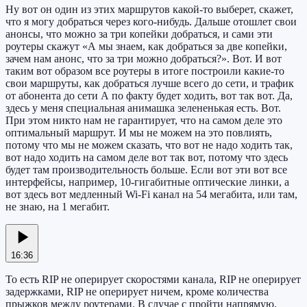
Ну вот он один из этих маршрутов какой-то выберет, скажет,
что я могу добраться через кого-нибудь. Дальше отошлет свои
анонсы, что можно за три копейки добраться, и сами эти
роутеры скажут «А мы знаем, как добраться за две копейки,
зачем нам анонс, что за три можно добраться?». Вот. И вот
таким вот образом все роутеры в итоге построили какие-то
свои маршруты, как добраться лучше всего до сети, и трафик
от абонента до сети А по факту будет ходить, вот так вот. Да,
здесь у меня специальная анимашка зелененькая есть. Вот.
При этом никто нам не гарантирует, что на самом деле это
оптимальный маршрут. И мы не можем на это повлиять,
потому что мы не можем сказать, что вот не надо ходить так,
вот надо ходить на самом деле вот так вот, потому что здесь
будет там производительность больше. Если вот эти вот все
интерфейсы, например, 10-гигабитные оптические линки, а
вот здесь вот медленный Wi-Fi канал на 54 мегабита, или там,
не знаю, на 1 мегабит.
16:36
То есть RIP не оперирует скоростями канала, RIP не оперирует
задержками, RIP не оперирует ничем, кроме количества
прыжков между роутерами. В случае с пройти напрямую,