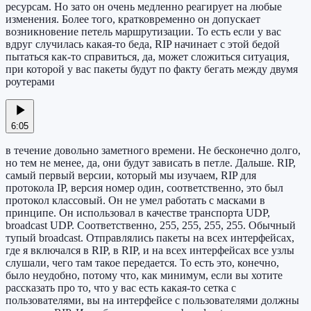
ресурсам. Но зато он очень медленно реагирует на любые
изменения. Более того, кратковременно он допускает
возникновение петель маршрутизации. То есть если у вас
вдруг случилась какая-то беда, RIP начинает с этой бедой
пытаться как-то справиться, да, может сложиться ситуация,
при которой у вас пакеты будут по факту бегать между двумя
роутерами
6:05
в течение довольно заметного времени. Не бесконечно долго,
но тем не менее, да, они будут зависать в петле. Дальше. RIP,
самый первый версии, который мы изучаем, RIP для
протокола IP, версия номер один, соответственно, это был
протокол классовый. Он не умел работать с масками в
принципе. Он использовал в качестве транспорта UDP,
broadcast UDP. Соответственно, 255, 255, 255, 255. Обычный
тупый broadcast. Отправлялись пакеты на всех интерфейсах,
где я включался в RIP, в RIP, и на всех интерфейсах все узлы
слушали, чего там такое передается. То есть это, конечно,
было неудобно, потому что, как минимум, если вы хотите
рассказать про то, что у вас есть какая-то сетка с
пользователями, вы на интерфейсе с пользователями должны