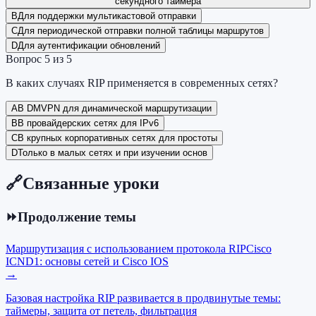
секундного таймера
B
Для поддержки мультикастовой отправки
C
Для периодической отправки полной таблицы маршрутов
D
Для аутентификации обновлений
Вопрос
5
из
5
В каких случаях RIP применяется в современных сетях?
A
В DMVPN для динамической маршрутизации
B
В провайдерских сетях для IPv6
C
В крупных корпоративных сетях для простоты
D
Только в малых сетях и при изучении основ
🔗
Связанные уроки
⏩
Продолжение темы
Маршрутизация с использованием протокола RIP
Cisco
ICND1: основы сетей и Cisco IOS
→
Базовая настройка RIP развивается в продвинутые темы:
таймеры, защита от петель, фильтрация