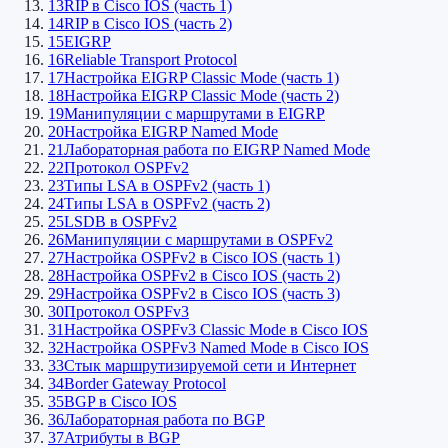
13
RIP в Cisco IOS (часть 1)
14
RIP в Cisco IOS (часть 2)
15
EIGRP
16
Reliable Transport Protocol
17
Настройка EIGRP Classic Mode (часть 1)
18
Настройка EIGRP Classic Mode (часть 2)
19
Манипуляции с маршрутами в EIGRP
20
Настройка EIGRP Named Mode
21
Лабораторная работа по EIGRP Named Mode
22
Протокол OSPFv2
23
Типы LSA в OSPFv2 (часть 1)
24
Типы LSA в OSPFv2 (часть 2)
25
LSDB в OSPFv2
26
Манипуляции с маршрутами в OSPFv2
27
Настройка OSPFv2 в Cisco IOS (часть 1)
28
Настройка OSPFv2 в Cisco IOS (часть 2)
29
Настройка OSPFv2 в Cisco IOS (часть 3)
30
Протокол OSPFv3
31
Настройка OSPFv3 Classic Mode в Cisco IOS
32
Настройка OSPFv3 Named Mode в Cisco IOS
33
Стык маршрутизируемой сети и Интернет
34
Border Gateway Protocol
35
BGP в Cisco IOS
36
Лабораторная работа по BGP
37
Атрибуты в BGP