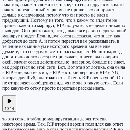
пакетов, и может сложиться такое, что если вдруг в каком-то
пакете определенный маршрут не пришел, то он придет
дальше в следующем, потому что он просто не влез в
предыдущий. Поэтому из того, что в каком-то апдейте не
пришел какой-то маршрут, RIP-получатель не делает никаких
выводов. Он просто ждет, что дальше все равно недостающий
маршрут придет. Если вдруг сосед рассказал, что знает, как
добраться до сети А, и потом перестал вам рассказывать, в
течение как минимум некоторого времени вы все еще
думаете, что сосед вам все это рассказывает. Но потом, когда
достаточно долго сосед не присылает ничего, вы говорите,
окей, значит сосед действительно, наверное, больше не знает,
как добраться до этой сети. Вот. Вот эта вот логика, она была
в RIP-е первой версии, в RIP-е второй версии, в RIP-е NG,
которая для IPv6, она тоже есть. То есть RIP очень тупой. Он
не отправляет сообщения вида «я не знаю такую сеть». Если
про какую-то сетку просто перестали рассказывать,
10:14
то эта сетка в таблице маршрутизации держится еще
некоторое время. Так. RIP второй версии появился как ответ
на бесклассовый мир. Когда появился второй версии RIP, во-