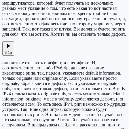
маршрутизатора, который будет получать из нескольких
разных мест указание о том, что есть какая-то вот частная
сетка, чтобы у него по правилам most-specific root не было
ситуации, при которой он от одного роутера ее не получает, и,
соответственно, трафик весь идет по второму маршруту через
запасной. Так, вот такая вот штука. Вы должны будете понять
для себя, что вы хотите. Хотите ли вы отсылать только дефолт,
6:15
или хотите отсылать и дефолт, и специфики. И,
соответственно, вот либо IPv6.rip, дальше название
экземпляра рипа, так, пардон, указываете default information,
только originate или originate only. Если указываете просто
originate, вбрасывается в дефолт. Если указываете originate
only, отправляется только дефолт, и ничего кроме него. Вот. В
IPv4 нельзя сказать originate only, то есть можно только default
information, originate, у вас в таблицу добавляется дефолт, и он
отсылается всем. То есть здесь IPv4, рип немножко по-дурацки
устроен. Так. Еще одна штука, которую можно будет
использовать в рипе. Это на самом деле частный случай того,
что мы только что изучили. Частный случай заключается в
следующем. В предыдущем слайде мы рассказывали про то,