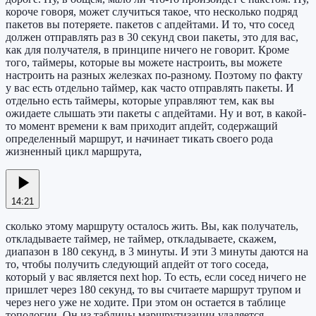
короче говоря, может случиться такое, что несколько подряд
пакетов вы потеряете. пакетов с апдейтами. И то, что сосед
должен отправлять раз в 30 секунд свои пакеты, это для вас,
как для получателя, в принципе ничего не говорит. Кроме
того, таймеры, которые вы можете настроить, вы можете
настроить на разных железках по-разному. Поэтому по факту
у вас есть отдельно таймер, как часто отправлять пакеты. И
отдельно есть таймеры, которые управляют тем, как вы
ожидаете слышать эти пакеты с апдейтами. Ну и вот, в какой-
то момент времени к вам приходит апдейт, содержащий
определенный маршрут, и начинает тикать своего рода
жизненный цикл маршрута,
14:21
сколько этому маршруту осталось жить. Вы, как получатель,
откладываете таймер, не таймер, откладываете, скажем,
диапазон в 180 секунд, в 3 минуты. И эти 3 минуты даются на
то, чтобы получить следующий апдейт от того соседа,
который у вас является next hop. То есть, если сосед ничего не
пришлет через 180 секунд, то вы считаете маршрут трупом и
через него уже не ходите. При этом он остается в таблице
топологии. Он из таблицы маршрутизации удаляется,