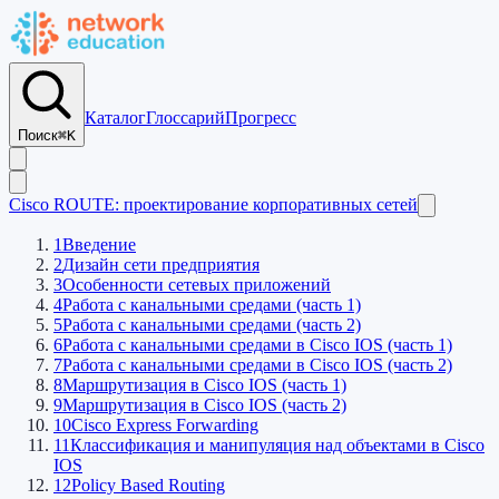
Каталог
Глоссарий
Прогресс
Поиск
⌘K
Cisco ROUTE: проектирование корпоративных сетей
1
Введение
2
Дизайн сети предприятия
3
Особенности сетевых приложений
4
Работа с канальными средами (часть 1)
5
Работа с канальными средами (часть 2)
6
Работа с канальными средами в Cisco IOS (часть 1)
7
Работа с канальными средами в Cisco IOS (часть 2)
8
Маршрутизация в Cisco IOS (часть 1)
9
Маршрутизация в Cisco IOS (часть 2)
10
Cisco Express Forwarding
11
Классификация и манипуляция над объектами в Cisco
IOS
12
Policy Based Routing