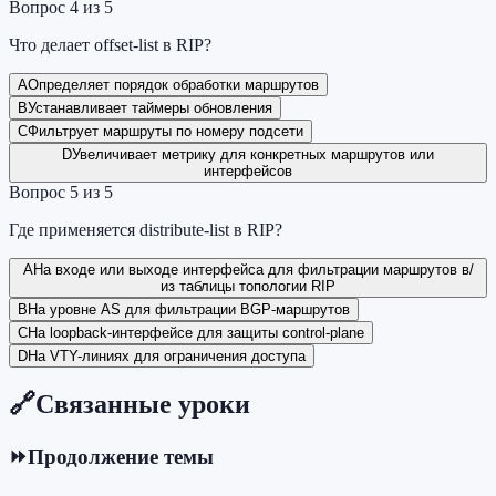
Вопрос
4
из
5
Что делает offset-list в RIP?
A
Определяет порядок обработки маршрутов
B
Устанавливает таймеры обновления
C
Фильтрует маршруты по номеру подсети
D
Увеличивает метрику для конкретных маршрутов или
интерфейсов
Вопрос
5
из
5
Где применяется distribute-list в RIP?
A
На входе или выходе интерфейса для фильтрации маршрутов в/
из таблицы топологии RIP
B
На уровне AS для фильтрации BGP-маршрутов
C
На loopback-интерфейсе для защиты control-plane
D
На VTY-линиях для ограничения доступа
🔗
Связанные уроки
⏩
Продолжение темы