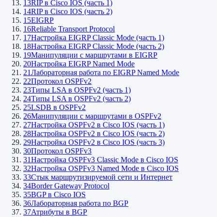
13
RIP в Cisco IOS (часть 1)
14
RIP в Cisco IOS (часть 2)
15
EIGRP
16
Reliable Transport Protocol
17
Настройка EIGRP Classic Mode (часть 1)
18
Настройка EIGRP Classic Mode (часть 2)
19
Манипуляции с маршрутами в EIGRP
20
Настройка EIGRP Named Mode
21
Лабораторная работа по EIGRP Named Mode
22
Протокол OSPFv2
23
Типы LSA в OSPFv2 (часть 1)
24
Типы LSA в OSPFv2 (часть 2)
25
LSDB в OSPFv2
26
Манипуляции с маршрутами в OSPFv2
27
Настройка OSPFv2 в Cisco IOS (часть 1)
28
Настройка OSPFv2 в Cisco IOS (часть 2)
29
Настройка OSPFv2 в Cisco IOS (часть 3)
30
Протокол OSPFv3
31
Настройка OSPFv3 Classic Mode в Cisco IOS
32
Настройка OSPFv3 Named Mode в Cisco IOS
33
Стык маршрутизируемой сети и Интернет
34
Border Gateway Protocol
35
BGP в Cisco IOS
36
Лабораторная работа по BGP
37
Атрибуты в BGP