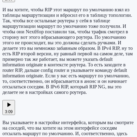
И вы хотите, чтобы RIP этот маршрут по умолчанию взял из
таблицы маршрутизации и вбросил его в таблицу топологии.
Так, чтобы все остальные роутеры у себя в таблице
маршрутизации маршрут по умолчанию тоже получили. И
чтобы они NextHop поставили так, чтобы трафик смотрел в
сторону вот этого вбрасывающего роутера. По умолчанию
этого не происходит, вы это должны сделать ручками. И
делаете это вы немножко забавным образом. В IPv4 RIP, ну то
есть RIP второй версии, ну равный первой на самом деле, там
примерно так же работает, вы можете указать default
information originate в контексте роутера. То есть заходите в
router RIP, дальше config router и указываете команду default
information originate. Если у вас есть маршрут по умолчанию,
то, соответственно, он вбрасывается в анонс и он начинает
отсылаться соседям. В IPv6 RIP, который RIP NG, вы это
делаете не в настройках самого роутера.
3:09
Вы указываете в настройке интерфейса, которым вы смотрите
на соседей, что вы хотите на этом интерфейсе соседям
отсылать маршрут по умолчанию. И, соответственно, здесь