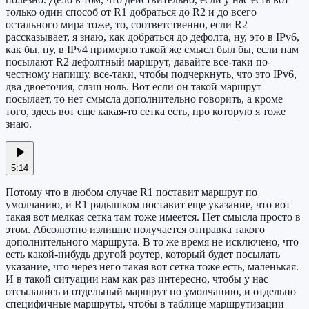
только один способ от R1 добраться до R2 и до всего
остального мира тоже, то, соответственно, если R2
рассказывает, я знаю, как добраться до дефолта, ну, это в IPv6,
как бы, ну, в IPv4 примерно такой же смысл был бы, если нам
посылают R2 дефолтный маршрут, давайте все-таки по-
честному напишу, все-таки, чтобы подчеркнуть, что это IPv6,
два двоеточия, слэш ноль. Вот если он такой маршрут
посылает, то нет смысла дополнительно говорить, а кроме
того, здесь вот еще какая-то сетка есть, про которую я тоже
знаю.
5:14
Потому что в любом случае R1 поставит маршрут по
умолчанию, и R1 рядышком поставит еще указание, что вот
такая вот мелкая сетка там тоже имеется. Нет смысла просто в
этом. Абсолютно излишне получается отправка такого
дополнительного маршрута. В то же время не исключено, что
есть какой-нибудь другой роутер, который будет посылать
указание, что через него такая вот сетка тоже есть, маленькая.
И в такой ситуации нам как раз интересно, чтобы у нас
отсылались и отдельный маршрут по умолчанию, и отдельно
специфичные маршруты, чтобы в таблице маршрутизации