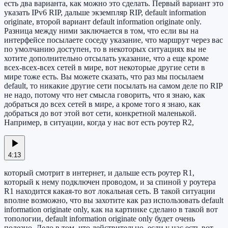
есть два варианта, как можно это сделать. Первый вариант это
указать IPv6 RIP, дальше экземпляр RIP, default information
originate, второй вариант default information originate only.
Разница между ними заключается в том, что если вы на
интерфейсе посылаете соседу указание, что маршрут через вас
по умолчанию доступен, то в некоторых ситуациях вы не
хотите дополнительно отсылать указание, что а еще кроме
всех-всех-всех сетей в мире, вот некоторые другие сети в
мире тоже есть. Вы можете сказать, что раз мы посылаем
default, то никакие другие сети посылать на самом деле по RIP
не надо, потому что нет смысла говорить, что я знаю, как
добраться до всех сетей в мире, а кроме того я знаю, как
добраться до вот этой вот сети, конкретной маленькой.
Например, в ситуации, когда у нас вот есть роутер R2,
4:13
который смотрит в интернет, и дальше есть роутер R1,
который к нему подключен проводом, и за спиной у роутера
R1 находится какая-то вот локальная сеть. В такой ситуации
вполне возможно, что вы захотите как раз использовать default
information originate only, как на картинке сделано в такой вот
топологии, default information originate only будет очень
полезно. Дело в том, что действительно, если у нас есть вот