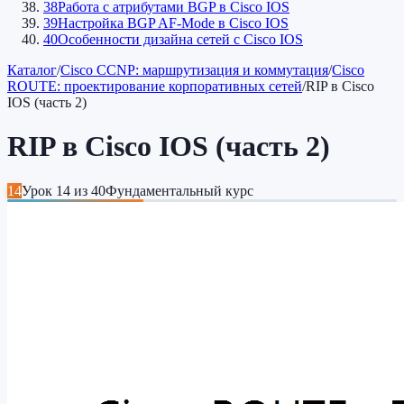
38
Работа с атрибутами BGP в Cisco IOS
39
Настройка BGP AF-Mode в Cisco IOS
40
Особенности дизайна сетей c Cisco IOS
Каталог
/
Cisco CCNP: маршрутизация и коммутация
/
Cisco
ROUTE: проектирование корпоративных сетей
/
RIP в Cisco
IOS (часть 2)
RIP в Cisco IOS (часть 2)
14
Урок
14
из
40
Фундаментальный курс