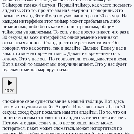
Таймеров там аж 4 штуки. Первый таймер, как часто посылать
апдейты. Это то, про что мы на Северной и говорили. Это
называется апдейт таймер по умолчанию раз в 30 секунд. На
каждом интерфейсе этот таймер может срабатывать либо
независимо, либо быть каким-то центральным, общим
таймером управляемым. То есть у вас просто тикает, что раз в
30 секунд на всех интерфейсах одновременно начинают
отсылаться анонсы. Стандарт это не регламентирует. Он
говорит, что как хотите, так и делайте. Дальше. Если у нас в
какой-то момент времени мы... Давайте я временную ось
отложу. Это у нас ось. По горизонтали откладывается время.
Вот в какой-то момент мы получили апдейт. Это у нас будет
нулевая отметка. маршрут начал
13:20
спокойное свое существование в нашей таблице. Вот здесь
вот мы получили апдейт. Апдейт. И начали тикать. Раз в 30
секунд сосед будет посылать нам эти апдейты. Но то, что он
попытается нам отправить эти апдейты, ничего не означает.
Потому что даже если у него все хорошо, пакет может
потеряться, пакет может сломаться, может испортиться по
дороге. Ну, в общем, мало ли что-то произойдет с пакетом. Ну,