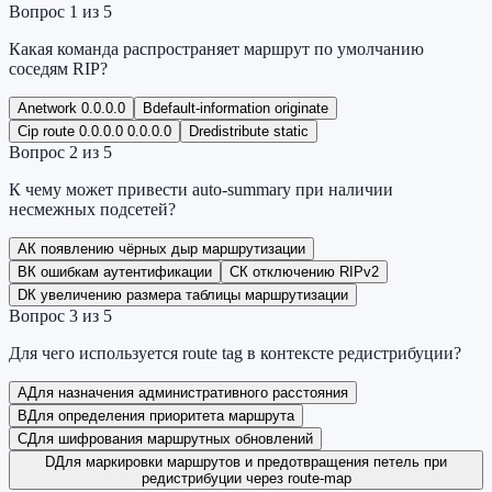
Вопрос
1
из
5
Какая команда распространяет маршрут по умолчанию
соседям RIP?
A
network 0.0.0.0
B
default-information originate
C
ip route 0.0.0.0 0.0.0.0
D
redistribute static
Вопрос
2
из
5
К чему может привести auto-summary при наличии
несмежных подсетей?
A
К появлению чёрных дыр маршрутизации
B
К ошибкам аутентификации
C
К отключению RIPv2
D
К увеличению размера таблицы маршрутизации
Вопрос
3
из
5
Для чего используется route tag в контексте редистрибуции?
A
Для назначения административного расстояния
B
Для определения приоритета маршрута
C
Для шифрования маршрутных обновлений
D
Для маркировки маршрутов и предотвращения петель при
редистрибуции через route-map