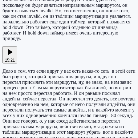
поскольку он будет являться неправильным маршрутом, он
будет называться invalid. Но, соответственно, он после того,
как он стал invalid, он из таблицы маршрутизации удаляется.
параллельно работает еще один таймер, который называется
hold down. Это таймер, который отдельно от инвалида
работает. И hold down таймер имеет очень интересную
природу.
15:21
Дело в том, что если вдруг у вас есть какая-то сеть, в этой сети
был роутер, который присылал маршруты, и вдруг он
перестал присылать эти маршруты, ну, не знаю, на нем завис
процесс рипа. Сам маршрутизатор как бы живой, но вот рип
на нем просто перестал работать. И он раньше посылал
апдейты, сейчас перестал. Он перестал это делать, все роутеры
одновременно на нем, которые от него получали апдейты, они
перестали получать эти самые апдейты, и в какой-то момент у
всех у них одновременно кончился invalid таймер 180 секунд.
Они все говорят, о, у нас сосед действительно перестал
присылать нам маршруты, действительно, мы должны из
таблицы маршрутизации этот маршрут убрать. вот в какой-то
момент может случиться ситуация, что кто-то еще не до конца