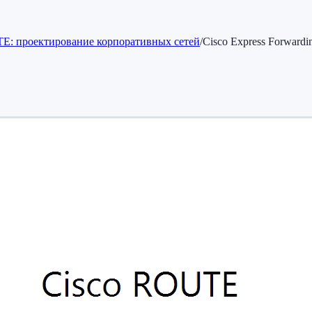
E: проектирование корпоративных сетей
/
Cisco Express Forwardi