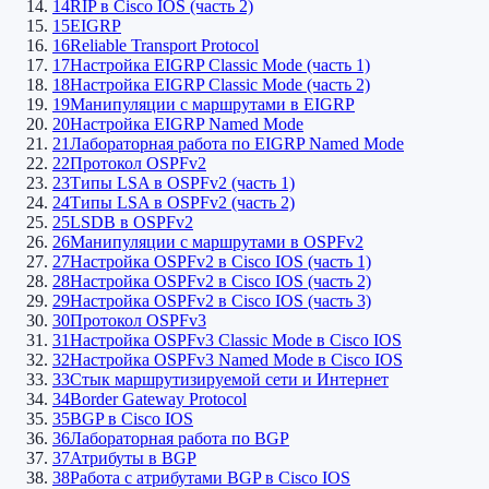
14
RIP в Cisco IOS (часть 2)
15
EIGRP
16
Reliable Transport Protocol
17
Настройка EIGRP Classic Mode (часть 1)
18
Настройка EIGRP Classic Mode (часть 2)
19
Манипуляции с маршрутами в EIGRP
20
Настройка EIGRP Named Mode
21
Лабораторная работа по EIGRP Named Mode
22
Протокол OSPFv2
23
Типы LSA в OSPFv2 (часть 1)
24
Типы LSA в OSPFv2 (часть 2)
25
LSDB в OSPFv2
26
Манипуляции с маршрутами в OSPFv2
27
Настройка OSPFv2 в Cisco IOS (часть 1)
28
Настройка OSPFv2 в Cisco IOS (часть 2)
29
Настройка OSPFv2 в Cisco IOS (часть 3)
30
Протокол OSPFv3
31
Настройка OSPFv3 Classic Mode в Cisco IOS
32
Настройка OSPFv3 Named Mode в Cisco IOS
33
Стык маршрутизируемой сети и Интернет
34
Border Gateway Protocol
35
BGP в Cisco IOS
36
Лабораторная работа по BGP
37
Атрибуты в BGP
38
Работа с атрибутами BGP в Cisco IOS