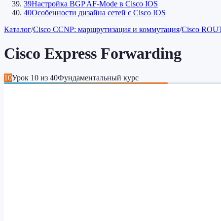
39
Настройка BGP AF-Mode в Cisco IOS
40
Особенности дизайна сетей c Cisco IOS
Каталог
/
Cisco CCNP: маршрутизация и коммутация
/
Cisco ROUT
Cisco Express Forwarding
10
Урок
10
из
40
Фундаментальный курс