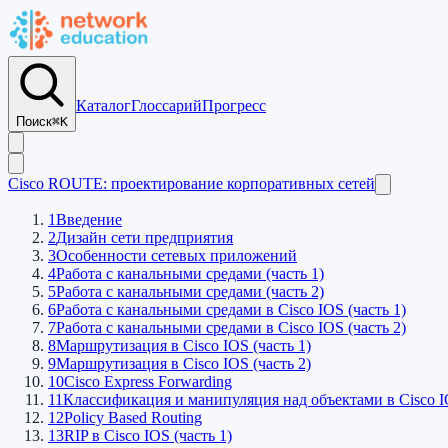
Каталог
Глоссарий
Прогресс
Поиск
⌘K
Cisco ROUTE: проектирование корпоративных сетей
1
Введение
2
Дизайн сети предприятия
3
Особенности сетевых приложений
4
Работа с канальными средами (часть 1)
5
Работа с канальными средами (часть 2)
6
Работа с канальными средами в Cisco IOS (часть 1)
7
Работа с канальными средами в Cisco IOS (часть 2)
8
Маршрутизация в Cisco IOS (часть 1)
9
Маршрутизация в Cisco IOS (часть 2)
10
Cisco Express Forwarding
11
Классификация и манипуляция над объектами в Cisco 
12
Policy Based Routing
13
RIP в Cisco IOS (часть 1)